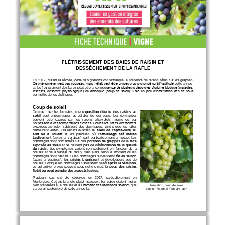
FLÉTRISSEMENT DES BA
IES DE RAISIN
ET 
DESSÈCHEMENT DE LA R
AFLE
En  2017
,  durant  la  récolte,  certains  vignerons  ont  remarqué  la  présence  de  raisins flétris  sur  les  grappes. 
Ce phénomène n’est pas nouveau, mais il était peut
-
être un peu plus prononcé qu’à l’habitude 
cette année
-
uence de plusieurs désordres d’origine biotique (maladies, 
là
. Le flétrissement des baies peut être la conséq
insectes, désordre physiologique) ou abiotique (coup de soleil). Voici un peu d’information afin de vous 
permettre de les distinguer. 
Coup de soleil
Comme 
chez
les  humains,  une 
exposition  direct
e  des  raisins  au 
soleil 
peut  endommager  les  cellules  de  l
eur
peau.  Les  dommages 
peuvent   être
causés   par   les   rayons   ultraviolets 
même
ou   par 
l’exposition à des températures élevées. Seules les baies directement 
exposées  au  soleil  subissent  des  dommages
,
tandis  que
l
es  rafles 
demeurent  vertes.  Les  raisins  exposés  au 
soleil de l’après
-
midi,  au 
sud  ou  à  l’ouest
et   les   parcelles   où 
l’effeuillage  est  réalisé 
tardivement
(après  la  véraison)  sont  particulièrement  à  risque.  Les 
dommages  sont  concentrés  sur  des 
p
ortions  de  grappes
de  la 
face 
exposée  au  soleil
et ne cause
nt
pas de détérioration de la qualité 
du  raisin
.  Les  symptômes  varient  non  seulement  en  fonction  de  la 
couleur  et  de  la  variété 
du  raisin
,
mais  aussi  selon  le  moment  où  les 
dommages sont causés. Si 
les dommages surviennent 
tôt en saison
(avant  la  véraison),
les  raisins  brunissent
et  développent  peu  de 
couleur
. L
orsque les dommages surviennent
plutôt
après la véraison
, 
ce  qui  arrive  le  plus  souvent  sous  notre  climat,
la  peau  des  raisins 
flétrit ou peut
prendre des aspects lustrés
. 
Plusieurs   cas   ont   été   observés   en   2017,   particulièrement   en 
Montérégie. 
Cet 
été
-
là
a  été 
plutôt  nuageux
:
les  baies  étaient  moins 
l’intensité des radiations solaire
’il 
bien préparées à la chaleur et 
à 
s
qu
Insolation, c
oup de soleil
y a eu en septembre de
cette
année
-
là.
Photo
: Raphaël Fonclara, agr.