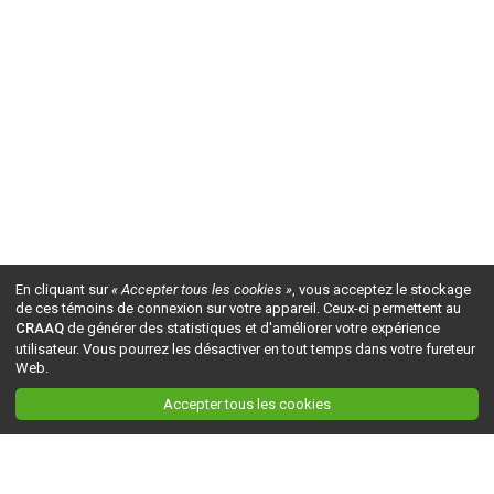
En cliquant sur
« Accepter tous les cookies »
, vous acceptez le stockage
de ces témoins de connexion sur votre appareil. Ceux-ci permettent au
CRAAQ
de générer des statistiques et d'améliorer votre expérience
utilisateur. Vous pourrez les désactiver en tout temps dans votre fureteur
Web.
Accepter tous les cookies
Ceci est la version du site en
développement
. Pour la version en
production
, visitez ce
lien
.