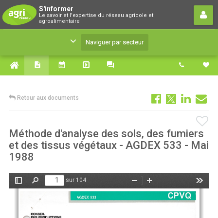
S'informer
S'informer
Le savoir et l'expertise du réseau agricole et
Le savoir et l'expertise du réseau agricole et
agroalimentaire
agroalimentaire
Naviguer par secteur
Retour aux documents
Méthode d'analyse des sols, des fumiers
et des tissus végétaux - AGDEX 533 - Mai
1988
sur 104
Afficher/Masquer
Rechercher
Zoom
Zoom
Outils
le
arrière
avant
panneau
latéral