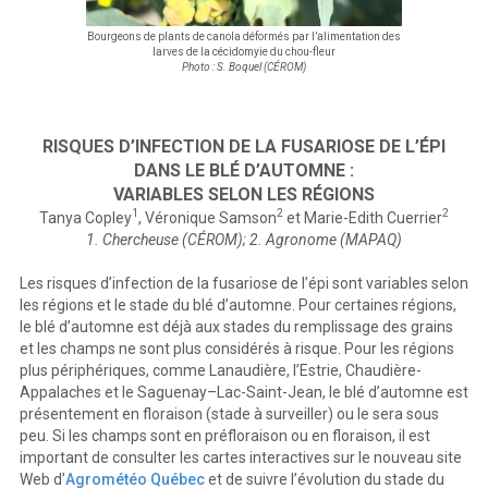
Bourgeons de plants de canola déformés par l’alimentation des
larves de la cécidomyie du chou-fleur
Photo : S. Boquel (CÉROM)
RISQUES D’INFECTION DE LA FUSARIOSE DE L’ÉPI
DANS LE BLÉ D’AUTOMNE :
VARIABLES SELON LES RÉGIONS
1
2
2
Tanya Copley
, Véronique Samson
et Marie-Edith Cuerrier
1. Chercheuse (CÉROM); 2. Agronome (MAPAQ)
Les risques d’infection de la fusariose de l’épi sont variables selon
les régions et le stade du blé d’automne. Pour certaines régions,
le blé d’automne est déjà aux stades du remplissage des grains
et les champs ne sont plus considérés à risque. Pour les régions
plus périphériques, comme Lanaudière, l’Estrie, Chaudière-
Appalaches et le Saguenay–Lac-Saint-Jean, le blé d’automne est
présentement en floraison (stade à surveiller) ou le sera sous
peu. Si les champs sont en préfloraison ou en floraison, il est
important de consulter les cartes interactives sur le nouveau site
Web d’
Agrométéo Québec
et de suivre l’évolution du stade du