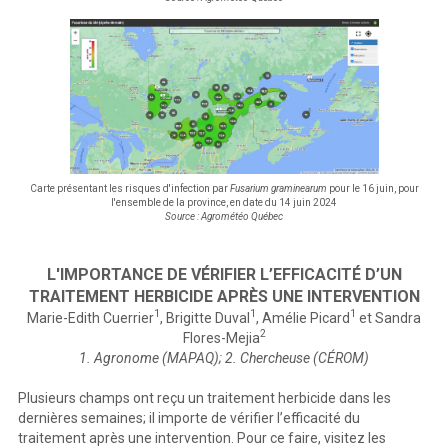
Carte présentant les risques d'infection par
Fusarium graminearum
pour le 16 juin, pour
l'ensemble de la province, en date du 14 juin 2024
Source : Agrométéo Québec
L'IMPORTANCE DE VÉRIFIER L’EFFICACITÉ D’UN
TRAITEMENT HERBICIDE APRÈS UNE INTERVENTION
1
1
1
Marie-Edith Cuerrier
, Brigitte Duval
, Amélie Picard
et Sandra
2
Flores-Mejia
1. Agronome (MAPAQ); 2. Chercheuse (CÉROM)
Plusieurs champs ont reçu un traitement herbicide dans les
dernières semaines; il importe de vérifier l’efficacité du
traitement après une intervention. Pour ce faire, visitez les