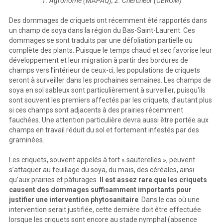
1. Agronome (MAPAQ); 2. Chercheur (CÉROM)
Des dommages de criquets ont récemment été rapportés dans
un champ de soya dans la région du Bas-Saint-Laurent. Ces
dommages se sont traduits par une défoliation partielle ou
complète des plants. Puisque le temps chaud et sec favorise leur
développement et leur migration à partir des bordures de
champs vers l’intérieur de ceux-ci, les populations de criquets
seront à surveiller dans les prochaines semaines. Les champs de
soya en sol sableux sont particulièrement à surveiller, puisqu'ils
sont souvent les premiers affectés par les criquets, d’autant plus
si ces champs sont adjacents à des prairies récemment
fauchées. Une attention particulière devra aussi être portée aux
champs en travail réduit du sol et fortement infestés par des
graminées.
Les criquets, souvent appelés à tort « sauterelles », peuvent
s’attaquer au feuillage du soya, du maïs, des céréales, ainsi
qu’aux prairies et pâturages.
Il est assez rare que les criquets
causent des dommages suffisamment importants pour
justifier une intervention phytosanitaire
. Dans le cas où une
intervention serait justifiée, cette dernière doit être effectuée
lorsque les criquets sont encore au stade nymphal (absence