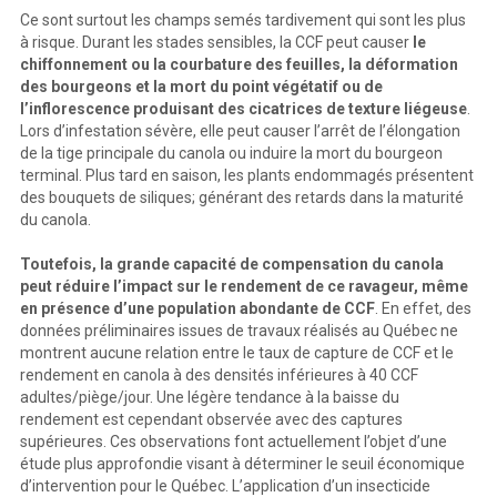
Ce sont surtout les champs semés tardivement qui sont les plus
à risque. Durant les stades sensibles, la CCF peut causer
le
chiffonnement ou la courbature des feuilles, la déformation
des bourgeons et la mort du point végétatif ou de
l’inflorescence produisant des cicatrices de texture liégeuse
.
Lors d’infestation sévère, elle peut causer l’arrêt de l’élongation
de la tige principale du canola ou induire la mort du bourgeon
terminal. Plus tard en saison, les plants endommagés présentent
des bouquets de siliques; générant des retards dans la maturité
du canola.
Toutefois, la grande capacité de compensation du canola
peut réduire l’impact sur le rendement de ce ravageur, même
en présence d’une population abondante de CCF
. En effet, des
données préliminaires issues de travaux réalisés au Québec ne
montrent aucune relation entre le taux de capture de CCF et le
rendement en canola à des densités inférieures à 40 CCF
adultes/piège/jour. Une légère tendance à la baisse du
rendement est cependant observée avec des captures
supérieures. Ces observations font actuellement l’objet d’une
étude plus approfondie visant à déterminer le seuil économique
d’intervention pour le Québec. L’application d’un insecticide