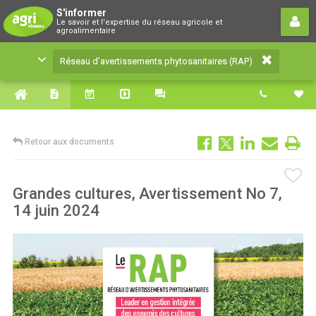
Réseau d’avertissements
S'informer
Le savoir et l'expertise du réseau agricole et
phytosanitaires (RAP)
agroalimentaire
Le savoir et l'expertise du réseau agricole et
Réseau d’avertissements phytosanitaires (RAP)
agroalimentaire
Retour aux documents
Grandes cultures, Avertissement No 7,
14 juin 2024