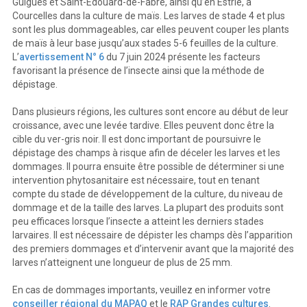
Guigues et Saint-Édouard-de-Fabre, ainsi qu’en Estrie, à
Courcelles dans la culture de maïs. Les larves de stade 4 et plus
sont les plus dommageables, car elles peuvent couper les plants
de maïs à leur base jusqu’aux stades 5-6 feuilles de la culture.
L’
avertissement N° 6
du 7 juin 2024 présente les facteurs
favorisant la présence de l’insecte ainsi que la méthode de
dépistage.
Dans plusieurs régions, les cultures sont encore au début de leur
croissance, avec une levée tardive. Elles peuvent donc être la
cible du ver-gris noir. Il est donc important de poursuivre le
dépistage des champs à risque afin de déceler les larves et les
dommages. Il pourra ensuite être possible de déterminer si une
intervention phytosanitaire est nécessaire, tout en tenant
compte du stade de développement de la culture, du niveau de
dommage et de la taille des larves. La plupart des produits sont
peu efficaces lorsque l’insecte a atteint les derniers stades
larvaires. Il est nécessaire de dépister les champs dès l’apparition
des premiers dommages et d’intervenir avant que la majorité des
larves n’atteignent une longueur de plus de 25 mm.
En cas de dommages importants, veuillez en informer votre
conseiller régional du MAPAQ
et le
RAP Grandes cultures
.