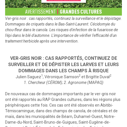
Ver-gris noir : cas rapportés, continuez la surveillance et le dépistage.
Dommages de criquets dans le Bas-Saint-Laurent. Cécidomyie du
chou-fleur dans le canola. Les risques d'infection de la fusariose de
l'épi dans le blé d'automne. L'importance de vérifier l'efficacité d'un
traitement herbicide après une intervention.
VER-GRIS NOIR : CAS RAPPORTÉS, CONTINUEZ DE
SURVEILLER ET DE DÉPISTER LES LARVES ET LEURS
DOMMAGES DANS LES CHAMPS À RISQUE
1
2
2
Julien Saguez
, Véronique Samson
et Brigitte Duval
1. Chercheur (CÉROM); 2. Agronome (MAPAQ)
De nouveaux cas de dommages importants par le ver-gris noir
ont été rapportés au RAP Grandes cultures, dans les régions plus
périphériques cette fois. Ces cas ont été observés en Abitibi-
Témiscamingue, dans des champs de canola, de céréales et de
maïs, dans les municipalités de Béarn, Duhamel-Ouest, Notre-
Dame-du-Nord, Saint-Bruno-de-Guigues, Saint-Eugène-de-