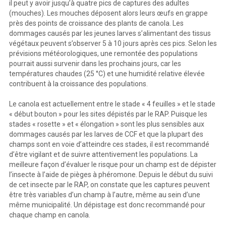
il peut y avoir jusqu’à quatre pics de captures des adultes
(mouches). Les mouches déposent alors leurs œufs en grappe
près des points de croissance des plants de canola. Les
dommages causés par les jeunes larves s’alimentant des tissus
végétaux peuvent s’observer 5 à 10 jours après ces pics. Selon les
prévisions météorologiques, une remontée des populations
pourrait aussi survenir dans les prochains jours, car les
températures chaudes (25 °C) et une humidité relative élevée
contribuent à la croissance des populations.
Le canola est actuellement entre le stade « 4 feuilles » et le stade
« début bouton » pour les sites dépistés par le RAP. Puisque les
stades « rosette » et « élongation » sont les plus sensibles aux
dommages causés par les larves de CCF et que la plupart des
champs sont en voie d’atteindre ces stades, il est recommandé
d’être vigilant et de suivre attentivement les populations. La
meilleure façon d’évaluer le risque pour un champ est de dépister
l’insecte à l’aide de pièges à phéromone. Depuis le début du suivi
de cet insecte par le RAP, on constate que les captures peuvent
être très variables d’un champ à l’autre, même au sein d’une
même municipalité. Un dépistage est donc recommandé pour
chaque champ en canola.