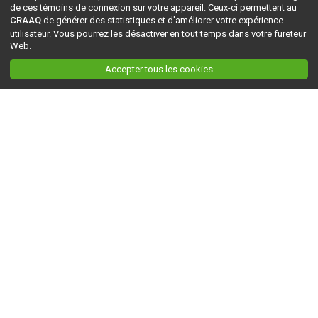
de ces témoins de connexion sur votre appareil. Ceux-ci permettent au
CRAAQ
de générer des statistiques et d'améliorer votre expérience
utilisateur. Vous pourrez les désactiver en tout temps dans votre fureteur
Web.
Accepter tous les cookies
Ceci est la version du site en
développement
. Pour la version en
production
, visitez ce
lien
.
AGRI-RÉSEAU