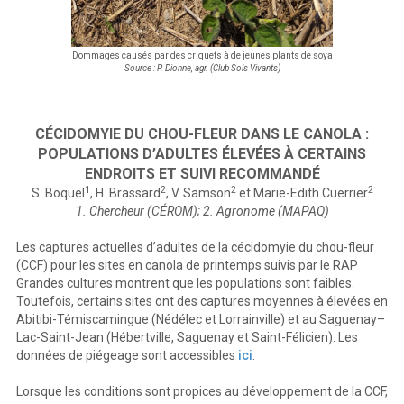
Dommages causés par des criquets à de jeunes plants de soya
Source : P. Dionne, agr. (Club Sols Vivants)
CÉCIDOMYIE DU CHOU-FLEUR DANS LE CANOLA :
POPULATIONS D’ADULTES ÉLEVÉES À CERTAINS
ENDROITS ET SUIVI RECOMMANDÉ
1
2
2
2
S. Boquel
, H. Brassard
, V. Samson
et Marie-Edith Cuerrier
1. Chercheur (CÉROM); 2. Agronome (MAPAQ)
Les captures actuelles d’adultes de la cécidomyie du chou-fleur
(CCF) pour les sites en canola de printemps suivis par le RAP
Grandes cultures montrent que les populations sont faibles.
Toutefois, certains sites ont des captures moyennes à élevées en
Abitibi-Témiscamingue (Nédélec et Lorrainville) et au Saguenay–
Lac-Saint-Jean (Hébertville, Saguenay et Saint-Félicien). Les
données de piégeage sont accessibles
ici
.
Lorsque les conditions sont propices au développement de la CCF,