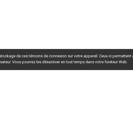
TR
ES MÉTHODES POUR ÉVALUER LA CHARGE 
............................................................... 10 
................................................................................... 10 
’
’
.................................. 11 
HOSPHORE D
UN LIEU D
ÉLEVAGE
ion à la ferme des charges fertilisantes 
.................................................................................... 11         
.................................................................... 13 
 stockage de ces témoins de connexion sur votre appareil. Ceux-ci permettent
.........................................................................
. 13 
lisateur. Vous pourrez les désactiver en tout temps dans votre fureteur Web.
.........................................................................
. 14 
rsion du site en
développement
. Pour la version en
production
,