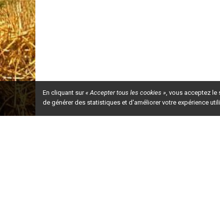
4.      COMPLÉMENTARITÉ      AVEC      D’AU
FERTILISANTE D’UN LIEU D’ÉLEVAGE ...........
4.1    B
..............
ILAN DE PHOSPHORE
4.2    L’
ÉVALUATION DE LA CHARGE P
4.2.1 Protocole de caractérisat
                  des         effluents         d’élevage.
4.2.2 La méthode du bilan alimentaire ..
En cliquant sur
« Accepter tous les cookies »
, vous acceptez le
5.      CONCLUSION .........................................
de générer des statistiques et d'améliorer votre expérience uti
6.      RÉFÉRENCES.........................................
Ceci est la ve