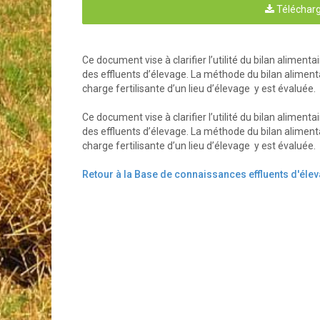
Télécharg
Ce document vise à clarifier l’utilité du bilan alime
des effluents d’élevage. La méthode du bilan alimentai
charge fertilisante d’un lieu d’élevage y est évaluée.
Ce document vise à clarifier l’utilité du bilan alime
des effluents d’élevage. La méthode du bilan alimentai
charge fertilisante d’un lieu d’élevage y est évaluée.
Retour à la Base de connaissances effluents d'éle
TABLE
1.      INTRODUCTION.......................................
2. 
DESCRIPTION DE LA MÉTHODE DU BILAN AL
3. 
NIVEAU DE CONFIANCE DE LA M
3.1    L
.............
ES MONOGASTRIQUES
3.2    L
........................
ES RUMINANTS