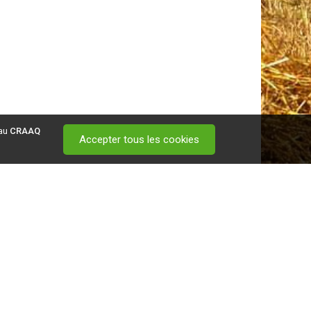
 au
CRAAQ
Accepter tous les cookies
 visitez ce
lien
.