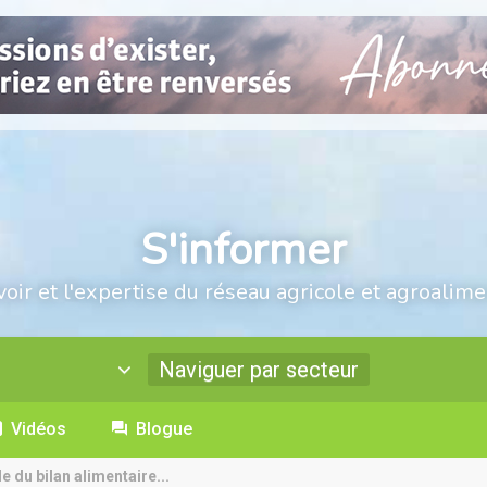
S'informer
voir et l'expertise du réseau agricole et agroalime
Naviguer par secteur
Vidéos
Blogue
 du bilan alimentaire...