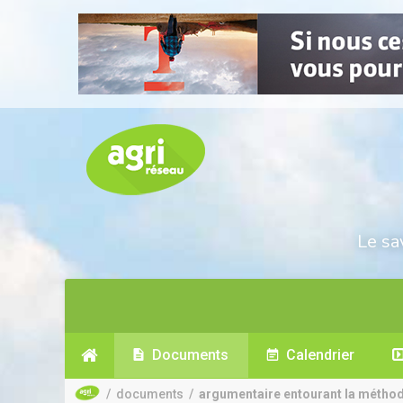
Le sa
Documents
Calendrier
/
documents
/
argumentaire entourant la méthode