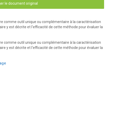
er le document original
ntaire comme outil unique ou complémentaire à la caractérisation
re y est décrite et l’efficacité de cette méthode pour évaluer la
ntaire comme outil unique ou complémentaire à la caractérisation
re y est décrite et l’efficacité de cette méthode pour évaluer la
vage
 DES MATIÈRES 
.........................................................................
.. 1 
IMENTAIRE............................................ 2 
É
THODE DU BILAN ALIMENTAIRE .......................... 4 
.................................................................................... 5 
.................................................................................... 8 