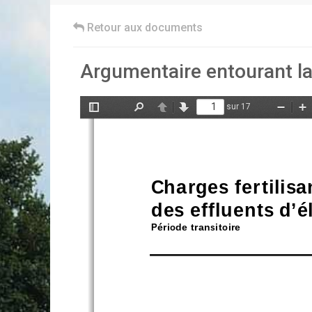
Retour aux documents
Argumentaire entourant la
sur 17
Afficher/Masquer
Rechercher
Précédent
Suivant
Zoom
Z
le
arrière
av
panneau
latéral
Charges fertilisa
des effluents d’
Période transitoire