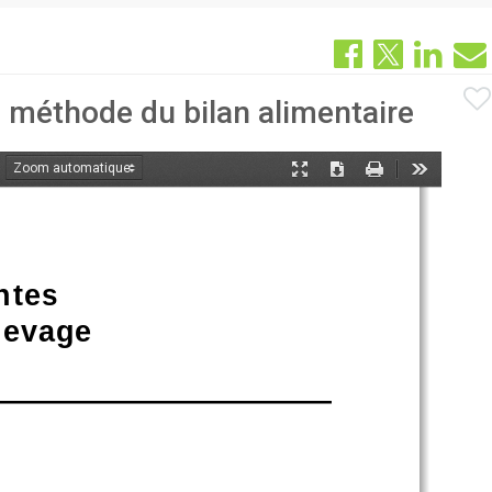
 méthode du bilan alimentaire
oom
Mode
Télécharger
Imprimer
Outils
ant
présentation
ntes 
élevage