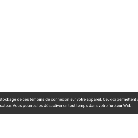
 stockage de ces témoins de connexion sur votre appareil. Ceux-ci permettent
lisateur. Vous pourrez les désactiver en tout temps dans votre fureteur Web.
rsion du site en
développement
. Pour la version en
production
,