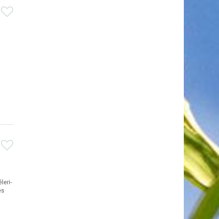
leri-
es