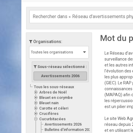
Mot du p
Organisations:
Toutes les organisations
Le Réseau d’ave
surveillance de
et les autres i
Sous-réseau sélectionné :
l’évolution des
Avertissements 2006
les plus appro
(GIEC). Le RAP 
Tous les sous-réseaux
connaissances d
Arbres de Noël
(MAPAQ) afin d
Bleuet en corymbe
les répercussion
Bleuet nain
est un pilier i
Carotte et céleri
Crucifères
Le site Web Ag
Cucurbitacées
Avertissements 2026
réseau depuis 
Bulletins d'information 2026
et en utilisant