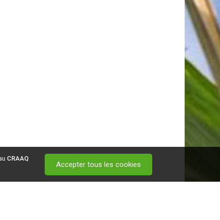
 au
CRAAQ
Accepter tous les cookies
 visitez ce
lien
.