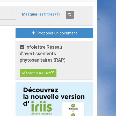
Masquer les filtres
(1)
Proposer un document
Infolettre Réseau
d’avertissements
phytosanitaires (RAP)
M'abonner au RAP