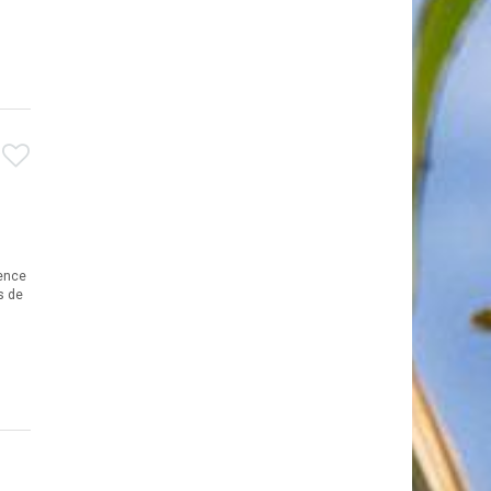
dence
s de