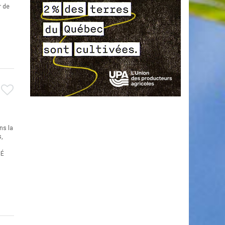
r de
ns la
s,
MÉ