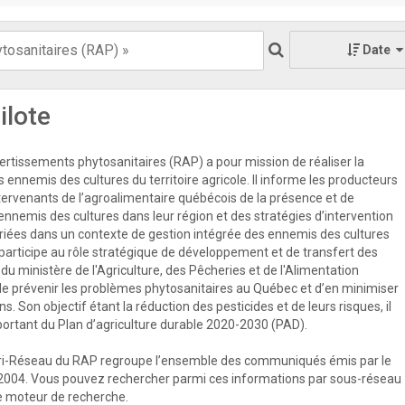
Date
ilote
rtissements phytosanitaires (RAP) a pour mission de réaliser la
s ennemis des cultures du territoire agricole. Il informe les producteurs
ntervenants de l’agroalimentaire québécois de la présence et de
 ennemis des cultures dans leur région et des stratégies d’intervention
priées dans un contexte de gestion intégrée des ennemis des cultures
participe au rôle stratégique de développement et de transfert des
u ministère de l'Agriculture, des Pêcheries et de l'Alimentation
e prévenir les problèmes phytosanitaires au Québec et d’en minimiser
s. Son objectif étant la réduction des pesticides et de leurs risques, il
mportant du Plan d’agriculture durable 2020-2030 (PAD).
ri-Réseau du RAP regroupe l’ensemble des communiqués émis par le
2004. Vous pouvez rechercher parmi ces informations par sous-réseau
 le moteur de recherche.