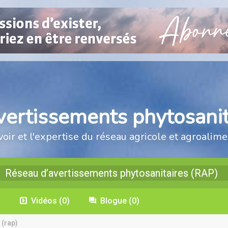
vertissements phytosanit
voir et l'expertise du réseau agricole et agroalime
Réseau d’avertissements phytosanitaires (RAP)
)
Vidéos
(0)
Blogue
(0)
 (rap)