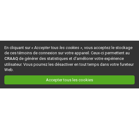
En cliquant sur
« Accepter tous les cookies »
, vous acceptez le stockage
de ces témoins de connexion sur votre appareil. Ceux-ci permettent au
CRAAQ
de générer des statistiques et d'améliorer votre expérience
utilisateur. Vous pourrez les désactiver en tout temps dans votre fureteur
Web.
Accepter tous les cookies
Ceci est la version du site en
développement
. Pour la version en
production
, visitez ce
lien
.