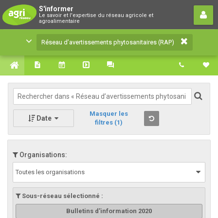
Réseau d’avertissements
S'informer
Le savoir et l'expertise du réseau agricole et
phytosanitaires (RAP)
agroalimentaire
Le savoir et l'expertise du réseau agricole et
Réseau d’avertissements phytosanitaires (RAP)
agroalimentaire
Masquer les
Date
filtres
(1)
Organisations:
Toutes les organisations
Sous-réseau sélectionné :
Bulletins d'information 2020