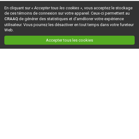
En cliquant sur
« Accepter tous les cookies »
, vous acceptez le stockage
de ces témoins de connexion sur votre appareil. Ceux-ci permettent au
CRAAQ
de générer des statistiques et d'améliorer votre expérience
utilisateur. Vous pourrez les désactiver en tout temps dans votre fureteur
Web.
Accepter tous les cookies
Ceci est la version du site en
développement
. Pour la version en
production
, visitez ce
lien
.