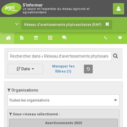
Réseau d’avertissements
S'informer
Le savoir et l'expertise du réseau agricole et
phytosanitaires (RAP)
agroalimentaire
Le savoir et l'expertise du réseau agricole et
Réseau d’avertissements phytosanitaires (RAP)
agroalimentaire
Masquer les
Date
filtres
(1)
Organisations:
Toutes les organisations
Sous-réseau sélectionné :
Avertissements 2023