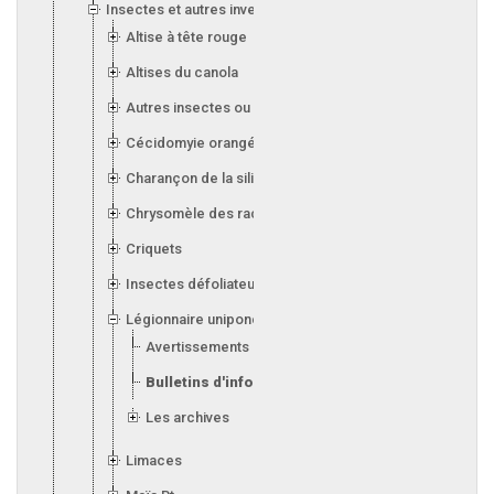
Insectes et autres invertébrés
Altise à tête rouge
Altises du canola
Autres insectes ou invertébrés
Cécidomyie orangée du blé
Charançon de la silique (canola)
Chrysomèle des racines du maïs
Criquets
Insectes défoliateurs (soya)
Légionnaire uniponctuée
Avertissements
Bulletins d'information
Les archives
Limaces