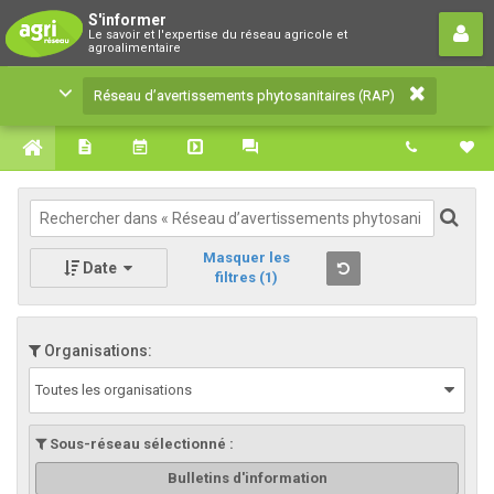
Réseau d’avertissements
S'informer
Le savoir et l'expertise du réseau agricole et
phytosanitaires (RAP)
agroalimentaire
Le savoir et l'expertise du réseau agricole et
Réseau d’avertissements phytosanitaires (RAP)
agroalimentaire
Masquer les
Date
filtres
(1)
Organisations:
Toutes les organisations
Sous-réseau sélectionné :
Bulletins d'information