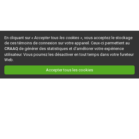
En cliquant sur
« Accepter tous les cookies »
, vous acceptez le stockage
de ces témoins de connexion sur votre appareil. Ceux-ci permettent au
CRAAQ
de générer des statistiques et d'améliorer votre expérience
utilisateur. Vous pourrez les désactiver en tout temps dans votre fureteur
Web.
Accepter tous les cookies
Ceci est la version du site en
développement
. Pour la version en
production
, visitez ce
lien
.