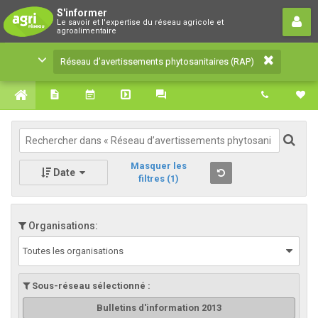
Réseau d’avertissements
S'informer
Le savoir et l'expertise du réseau agricole et
phytosanitaires (RAP)
agroalimentaire
Le savoir et l'expertise du réseau agricole et
Réseau d’avertissements phytosanitaires (RAP)
agroalimentaire
Masquer les
Date
filtres
(1)
Organisations:
Toutes les organisations
Sous-réseau sélectionné :
Bulletins d'information 2013