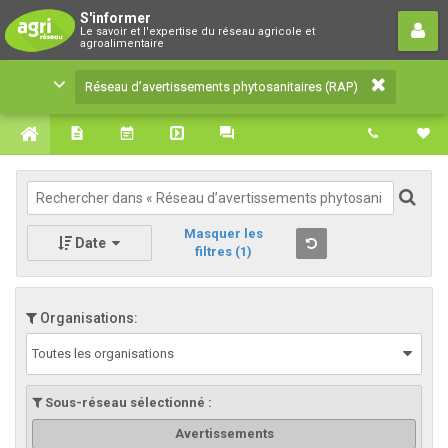
Réseau d’avertissements
S'informer
Le savoir et l'expertise du réseau agricole et
phytosanitaires (RAP)
agroalimentaire
Le savoir et l'expertise du réseau agricole et
Réseau d’avertissements phytosanitaires (RAP)
agroalimentaire
Masquer les
Date
filtres
(1)
Organisations:
Toutes les organisations
Sous-réseau sélectionné :
Avertissements