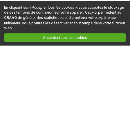
En cliquant sur
« Accepter tous les cookies »
, vous acceptez le stockage
de ces témoins de connexion sur votre appareil. Ceux-ci permettent au
CRAAQ
de générer des statistiques et d'améliorer votre expérience
utilisateur. Vous pourrez les désactiver en tout temps dans votre fureteur
Web.
Accepter tous les cookies
Ceci est la version du site en
développement
. Pour la version en
production
, visitez ce
lien
.