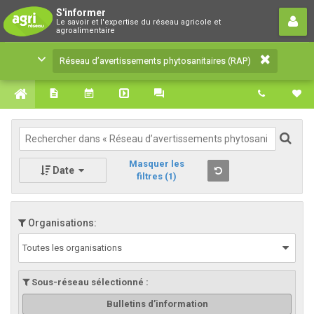
Réseau d’avertissements
S'informer
Le savoir et l'expertise du réseau agricole et
phytosanitaires (RAP)
agroalimentaire
Le savoir et l'expertise du réseau agricole et
Réseau d’avertissements phytosanitaires (RAP)
agroalimentaire
Masquer les
Date
filtres
(1)
Organisations:
Toutes les organisations
Sous-réseau sélectionné :
Bulletins d’information