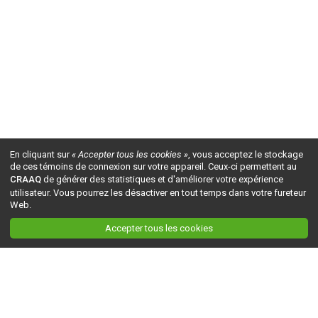
En cliquant sur
« Accepter tous les cookies »
, vous acceptez le stockage
de ces témoins de connexion sur votre appareil. Ceux-ci permettent au
CRAAQ
de générer des statistiques et d'améliorer votre expérience
utilisateur. Vous pourrez les désactiver en tout temps dans votre fureteur
Web.
Accepter tous les cookies
Ceci est la version du site en
développement
. Pour la version en
production
, visitez ce
lien
.