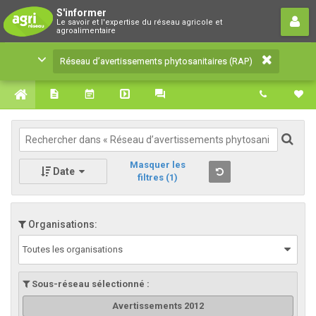
Réseau d’avertissements
S'informer
Le savoir et l'expertise du réseau agricole et
phytosanitaires (RAP)
agroalimentaire
Le savoir et l'expertise du réseau agricole et
Réseau d’avertissements phytosanitaires (RAP)
agroalimentaire
Masquer les
Date
filtres
(1)
Organisations:
Toutes les organisations
Sous-réseau sélectionné :
Avertissements 2012