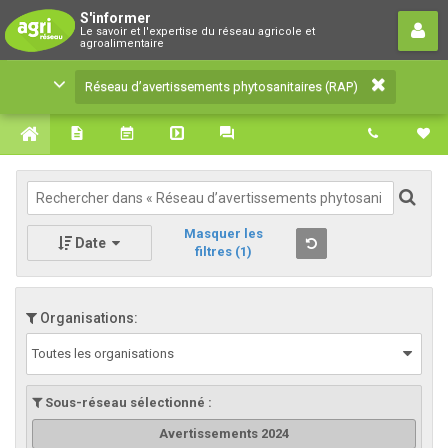
Réseau d’avertissements
S'informer
Le savoir et l'expertise du réseau agricole et
phytosanitaires (RAP)
agroalimentaire
Le savoir et l'expertise du réseau agricole et
Réseau d’avertissements phytosanitaires (RAP)
agroalimentaire
Masquer les
Date
filtres
(1)
Organisations:
Toutes les organisations
Sous-réseau sélectionné :
Avertissements 2024