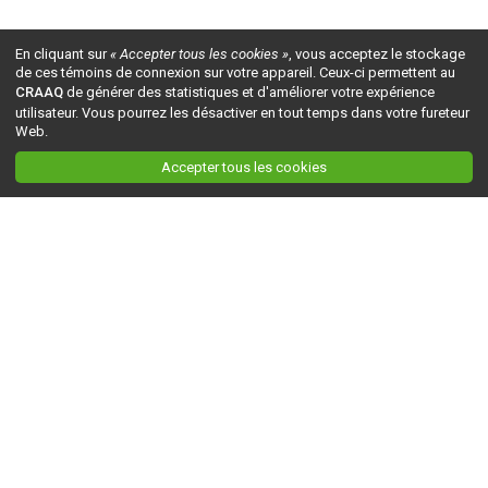
En cliquant sur
« Accepter tous les cookies »
, vous acceptez le stockage
de ces témoins de connexion sur votre appareil. Ceux-ci permettent au
CRAAQ
de générer des statistiques et d'améliorer votre expérience
utilisateur. Vous pourrez les désactiver en tout temps dans votre fureteur
Web.
Accepter tous les cookies
Ceci est la version du site en
développement
. Pour la version en
production
, visitez ce
lien
.