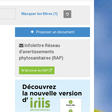
Masquer les filtres
(1)
Proposer un document
Infolettre Réseau
d’avertissements
phytosanitaires (RAP)
M'abonner au RAP