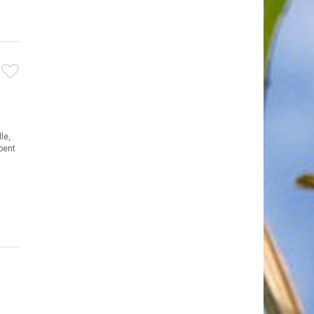
le,
pent