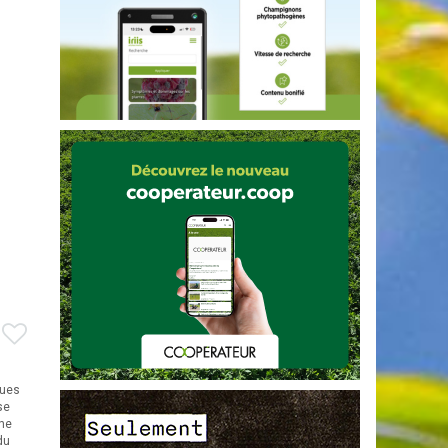
ques
se
che
du