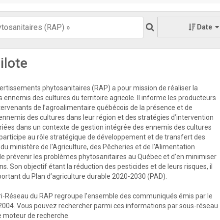
Date
ilote
rtissements phytosanitaires (RAP) a pour mission de réaliser la
s ennemis des cultures du territoire agricole. Il informe les producteurs
ntervenants de l’agroalimentaire québécois de la présence et de
 ennemis des cultures dans leur région et des stratégies d’intervention
priées dans un contexte de gestion intégrée des ennemis des cultures
participe au rôle stratégique de développement et de transfert des
u ministère de l'Agriculture, des Pêcheries et de l'Alimentation
e prévenir les problèmes phytosanitaires au Québec et d’en minimiser
s. Son objectif étant la réduction des pesticides et de leurs risques, il
mportant du Plan d’agriculture durable 2020-2030 (PAD).
ri-Réseau du RAP regroupe l’ensemble des communiqués émis par le
2004. Vous pouvez rechercher parmi ces informations par sous-réseau
 le moteur de recherche.