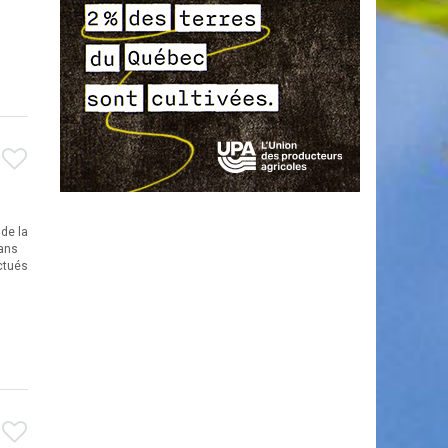
 de la
dans
ectués