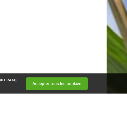
 au
CRAAQ
Accepter tous les cookies
 visitez ce
lien
.