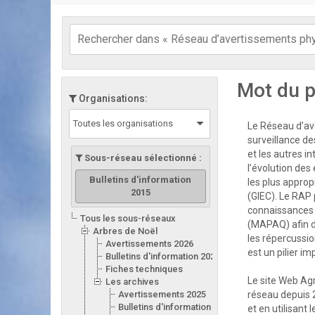
Mot du p
Organisations:
Toutes les organisations
Le Réseau d’ave
surveillance de
et les autres i
Sous-réseau sélectionné :
l’évolution des
Bulletins d'information
les plus appro
2015
(GIEC). Le RAP 
connaissances d
Tous les sous-réseaux
(MAPAQ) afin d
Arbres de Noël
les répercussion
Avertissements 2026
est un pilier i
Bulletins d'information 2026
Fiches techniques
Le site Web Ag
Les archives
Avertissements 2025
réseau depuis 
Bulletins d'information 2025
et en utilisant