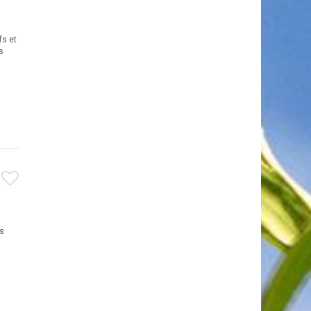
fs et
s
es