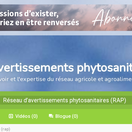
vertissements phytosanit
voir et l'expertise du réseau agricole et agroalime
Réseau d’avertissements phytosanitaires (RAP)
Vidéos
(0)
Blogue
(0)
 (rap)