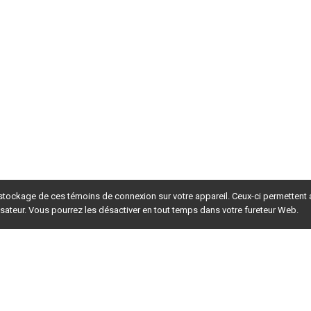
 stockage de ces témoins de connexion sur votre appareil. Ceux-ci permettent
lisateur. Vous pourrez les désactiver en tout temps dans votre fureteur Web.
rsion du site en
développement
. Pour la version en
production
,