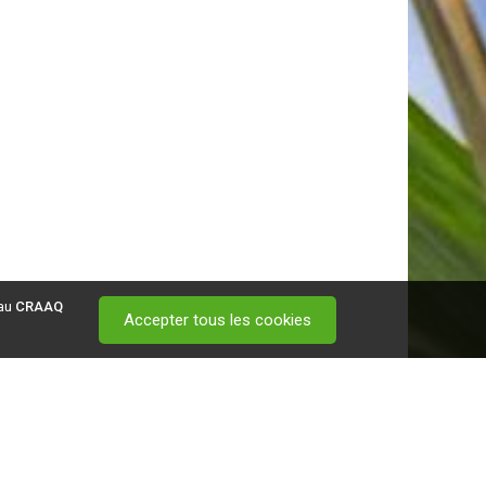
 au
CRAAQ
Accepter tous les cookies
 visitez ce
lien
.