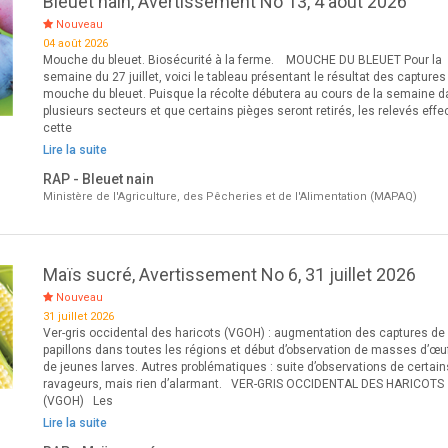
Bleuet nain, Avertissement No 13, 4 août 2026
Nouveau
04 août 2026
Mouche du bleuet. Biosécurité à la ferme. MOUCHE DU BLEUET Pour la
semaine du 27 juillet, voici le tableau présentant le résultat des captures
mouche du bleuet. Puisque la récolte débutera au cours de la semaine 
plusieurs secteurs et que certains pièges seront retirés, les relevés eff
cette
Lire la suite
RAP - Bleuet nain
Ministère de l'Agriculture, des Pêcheries et de l'Alimentation (MAPAQ)
Maïs sucré, Avertissement No 6, 31 juillet 2026
Nouveau
31 juillet 2026
Ver-gris occidental des haricots (VGOH) : augmentation des captures de
papillons dans toutes les régions et début d’observation de masses d’œu
de jeunes larves. Autres problématiques : suite d’observations de certain
ravageurs, mais rien d’alarmant. VER-GRIS OCCIDENTAL DES HARICOTS
(VGOH) Les
Lire la suite