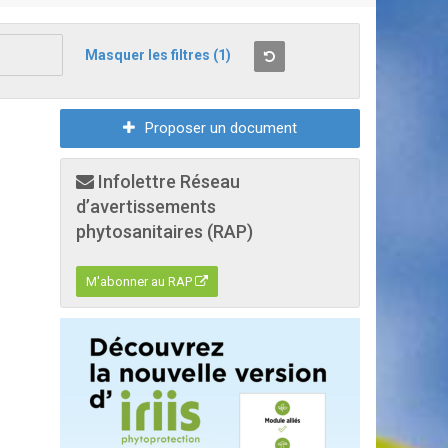
Masquer les filtres
(1)
Proposer un document
Infolettre Réseau
d’avertissements
phytosanitaires (RAP)
M'abonner au RAP