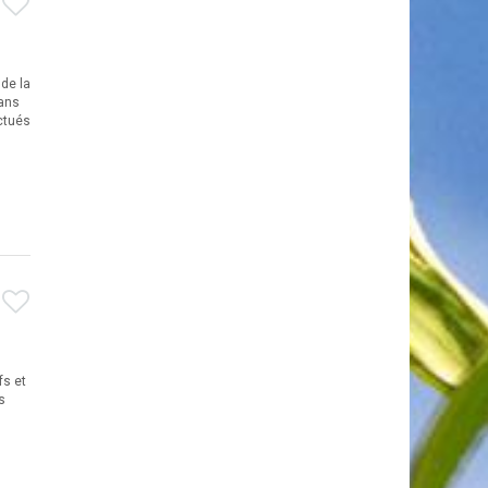
 de la
dans
ectués
fs et
s