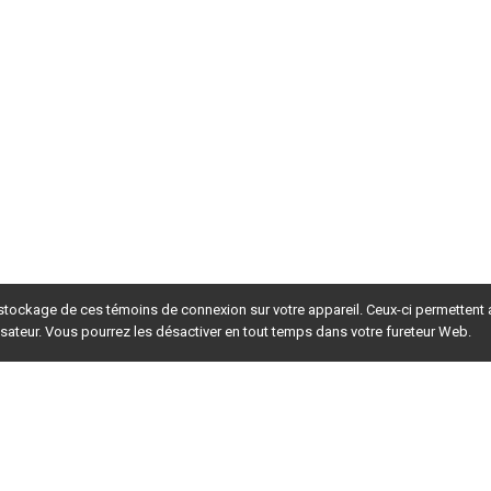
 stockage de ces témoins de connexion sur votre appareil. Ceux-ci permettent
lisateur. Vous pourrez les désactiver en tout temps dans votre fureteur Web.
rsion du site en
développement
. Pour la version en
production
,