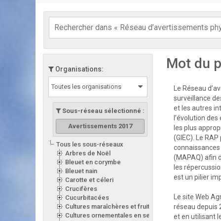
Mot du p
Organisations:
Toutes les organisations
Le Réseau d’ave
surveillance de
et les autres i
Sous-réseau sélectionné :
l’évolution des
Avertissements 2017
les plus appro
(GIEC). Le RAP 
Tous les sous-réseaux
connaissances d
Arbres de Noël
(MAPAQ) afin d
Bleuet en corymbe
les répercussion
Bleuet nain
est un pilier i
Carotte et céleri
Crucifères
Le site Web Ag
Cucurbitacées
Cultures maraîchères et fruitières en serre
réseau depuis 
Cultures ornementales en serre
et en utilisant