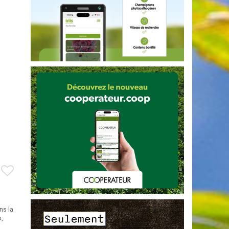
ns la
s,