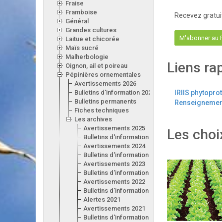
Fraise
Framboise
Recevez gratui
Général
Grandes cultures
M'abonner au
Laitue et chicorée
Maïs sucré
Malherbologie
Liens ra
Oignon, ail et poireau
Pépinières ornementales
Avertissements 2026
Bulletins d'information 2026
IRIIS phytopro
Bulletins permanents
Renseignement
Fiches techniques
Les archives
Avertissements 2025
Les choi
Bulletins d'information 2025
Avertissements 2024
Bulletins d'information 2024
Avertissements 2023
Bulletins d'information 2023
Avertissements 2022
Bulletins d'information 2022
Alertes 2021
Avertissements 2021
Bulletins d'information 2021