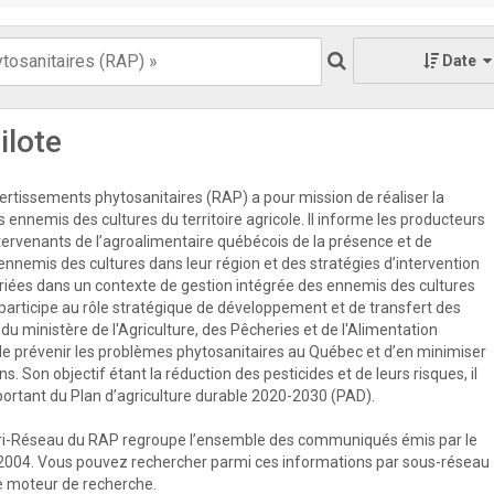
Date
ilote
rtissements phytosanitaires (RAP) a pour mission de réaliser la
s ennemis des cultures du territoire agricole. Il informe les producteurs
ntervenants de l’agroalimentaire québécois de la présence et de
 ennemis des cultures dans leur région et des stratégies d’intervention
priées dans un contexte de gestion intégrée des ennemis des cultures
participe au rôle stratégique de développement et de transfert des
u ministère de l'Agriculture, des Pêcheries et de l'Alimentation
e prévenir les problèmes phytosanitaires au Québec et d’en minimiser
s. Son objectif étant la réduction des pesticides et de leurs risques, il
mportant du Plan d’agriculture durable 2020-2030 (PAD).
ri-Réseau du RAP regroupe l’ensemble des communiqués émis par le
2004. Vous pouvez rechercher parmi ces informations par sous-réseau
 le moteur de recherche.