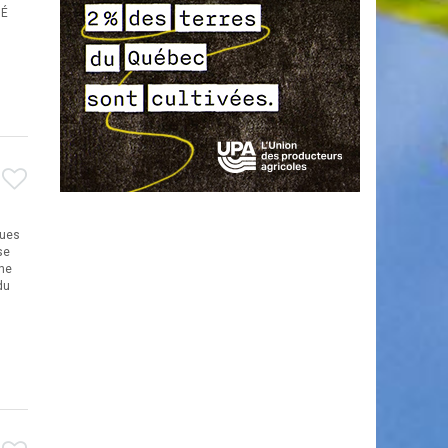
MÉ
ques
se
che
du