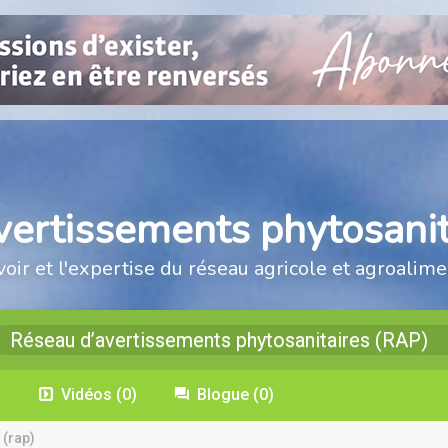
vertissements phytosanit
voir et l'expertise du réseau agricole et agroalime
Réseau d’avertissements phytosanitaires (RAP)
)
Vidéos
(0)
Blogue
(0)
 (rap)