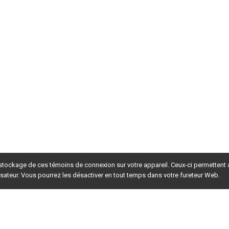
 stockage de ces témoins de connexion sur votre appareil. Ceux-ci permettent
lisateur. Vous pourrez les désactiver en tout temps dans votre fureteur Web.
rsion du site en
développement
. Pour la version en
production
,