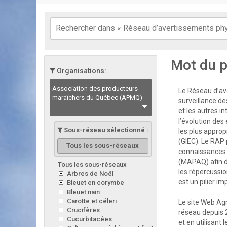
Mot du p
Organisations:
Association des producteurs
Le Réseau d’ave
maraîchers du Québec (APMQ)
surveillance de
et les autres i
l’évolution des
Sous-réseau sélectionné :
les plus appro
(GIEC). Le RAP 
Tous les sous-réseaux
connaissances d
(MAPAQ) afin d
Tous les sous-réseaux
les répercussion
Arbres de Noël
est un pilier i
Bleuet en corymbe
Bleuet nain
Carotte et céleri
Le site Web Ag
Crucifères
réseau depuis 
Cucurbitacées
et en utilisant