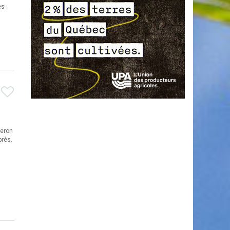
s :
ceron
près.