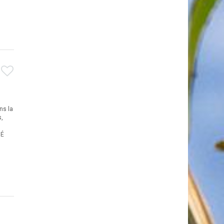
ns la
s,
MÉ