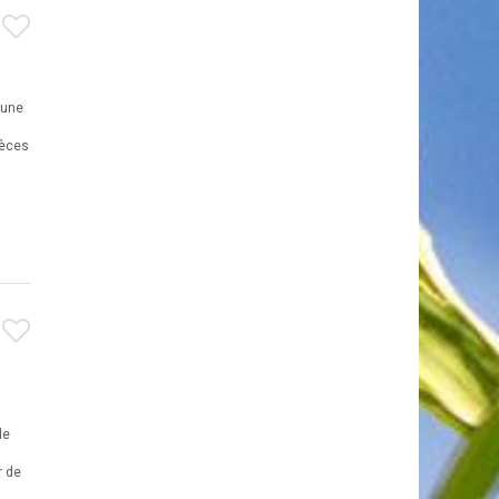
n
 une
pèces
de
r de