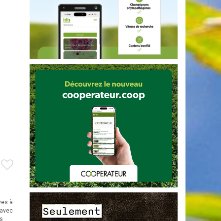
ves à
 avec
rs