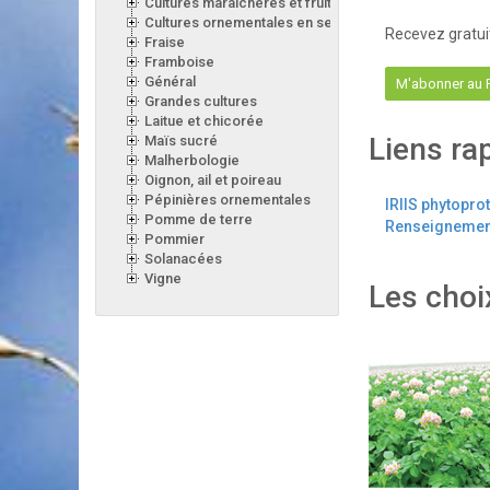
Cultures maraîchères et fruitières en serre
Cultures ornementales en serre
Recevez gratui
Fraise
Framboise
Général
M'abonner au
Grandes cultures
Laitue et chicorée
Liens ra
Maïs sucré
Malherbologie
Oignon, ail et poireau
Pépinières ornementales
IRIIS phytopro
Pomme de terre
Renseignement
Pommier
Solanacées
Vigne
Les choi