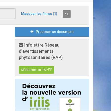
Masquer les filtres
(1)
Proposer un document
Infolettre Réseau
d’avertissements
phytosanitaires (RAP)
M'abonner au RAP