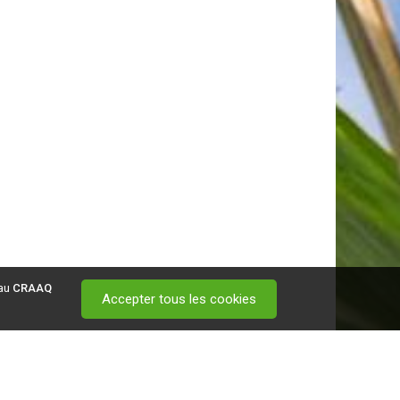
 au
CRAAQ
Accepter tous les cookies
 visitez ce
lien
.