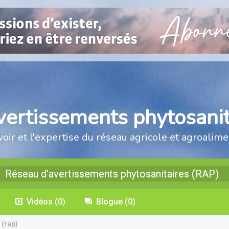
vertissements phytosanit
voir et l'expertise du réseau agricole et agroalime
Réseau d’avertissements phytosanitaires (RAP)
Vidéos
(0)
Blogue
(0)
 (rap)