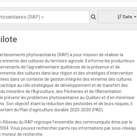
Date
ilote
rtissements phytosanitaires (RAP) a pour mission de réaliser la
s ennemis des cultures du territoire agricole. Il informe les producteurs
ntervenants de l’agroalimentaire québécois de la présence et de
 ennemis des cultures dans leur région et des stratégies d’intervention
priées dans un contexte de gestion intégrée des ennemis des cultures
participe au rôle stratégique de développement et de transfert des
u ministère de l'Agriculture, des Pêcheries et de l'Alimentation
e prévenir les problèmes phytosanitaires au Québec et d’en minimiser
s. Son objectif étant la réduction des pesticides et de leurs risques, il
mportant du Plan d’agriculture durable 2020-2030 (PAD).
ri-Réseau du RAP regroupe l’ensemble des communiqués émis par le
2004. Vous pouvez rechercher parmi ces informations par sous-réseau
 le moteur de recherche.