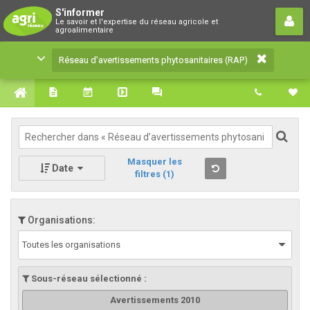
Réseau d’avertissements
S'informer
Le savoir et l'expertise du réseau agricole et
phytosanitaires (RAP)
agroalimentaire
Le savoir et l'expertise du réseau agricole et
Réseau d’avertissements phytosanitaires (RAP)
agroalimentaire
Masquer les
Date
filtres
(1)
Organisations:
Toutes les organisations
Sous-réseau sélectionné :
Avertissements 2010