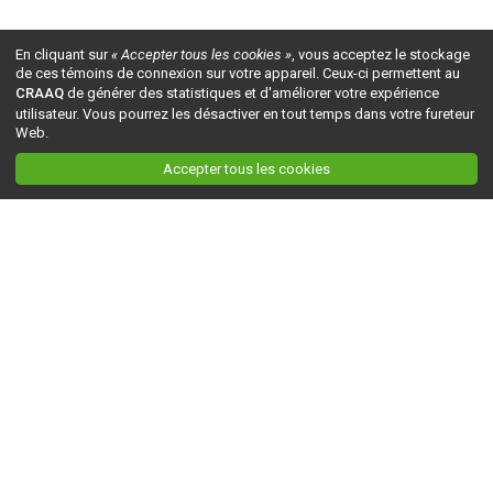
En cliquant sur
« Accepter tous les cookies »
, vous acceptez le stockage
de ces témoins de connexion sur votre appareil. Ceux-ci permettent au
CRAAQ
de générer des statistiques et d'améliorer votre expérience
utilisateur. Vous pourrez les désactiver en tout temps dans votre fureteur
Web.
Accepter tous les cookies
Ceci est la version du site en
développement
. Pour la version en
production
, visitez ce
lien
.