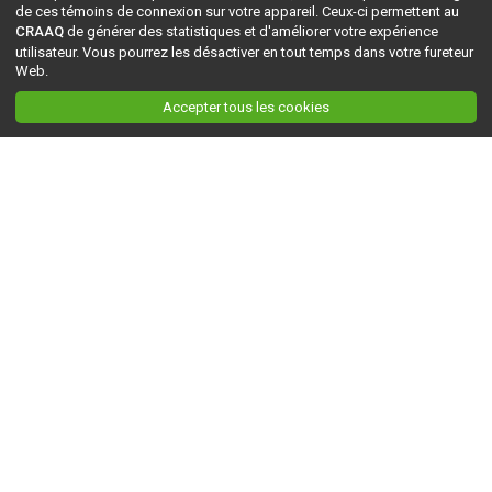
de ces témoins de connexion sur votre appareil. Ceux-ci permettent au
CRAAQ
de générer des statistiques et d'améliorer votre expérience
utilisateur. Vous pourrez les désactiver en tout temps dans votre fureteur
Web.
Accepter tous les cookies
Ceci est la version du site en
développement
. Pour la version en
production
, visitez ce
lien
.
AGRI-RÉSEAU