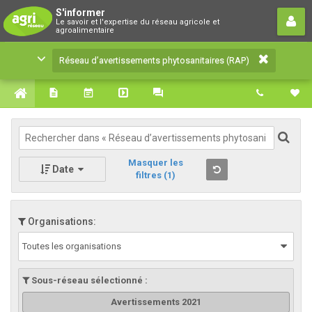
Réseau d’avertissements
S'informer
Le savoir et l'expertise du réseau agricole et
phytosanitaires (RAP)
agroalimentaire
Le savoir et l'expertise du réseau agricole et
Réseau d’avertissements phytosanitaires (RAP)
agroalimentaire
Masquer les
Date
filtres
(1)
Organisations:
Toutes les organisations
Sous-réseau sélectionné :
Avertissements 2021