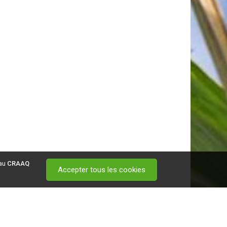
 au
CRAAQ
Accepter tous les cookies
 visitez ce
lien
.