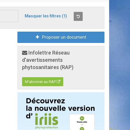
Masquer les filtres
(1)
Proposer un document
Infolettre Réseau
d’avertissements
phytosanitaires (RAP)
M'abonner au RAP