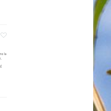
ns la
s,
MÉ