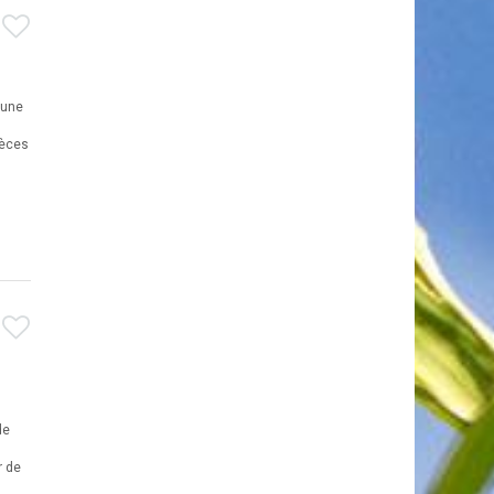
n
 une
pèces
de
r de