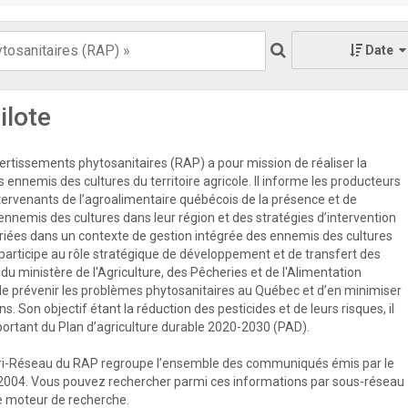
Date
ilote
rtissements phytosanitaires (RAP) a pour mission de réaliser la
s ennemis des cultures du territoire agricole. Il informe les producteurs
ntervenants de l’agroalimentaire québécois de la présence et de
 ennemis des cultures dans leur région et des stratégies d’intervention
priées dans un contexte de gestion intégrée des ennemis des cultures
participe au rôle stratégique de développement et de transfert des
u ministère de l'Agriculture, des Pêcheries et de l'Alimentation
e prévenir les problèmes phytosanitaires au Québec et d’en minimiser
s. Son objectif étant la réduction des pesticides et de leurs risques, il
mportant du Plan d’agriculture durable 2020-2030 (PAD).
ri-Réseau du RAP regroupe l’ensemble des communiqués émis par le
2004. Vous pouvez rechercher parmi ces informations par sous-réseau
 le moteur de recherche.