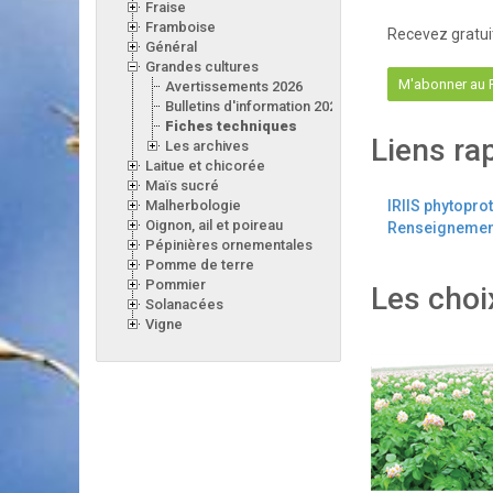
Fraise
Framboise
Recevez gratui
Général
Grandes cultures
M'abonner au
Avertissements 2026
Bulletins d'information 2026
Fiches techniques
Liens ra
Les archives
Laitue et chicorée
Maïs sucré
Malherbologie
IRIIS phytopro
Oignon, ail et poireau
Renseignement
Pépinières ornementales
Pomme de terre
Pommier
Les choi
Solanacées
Vigne