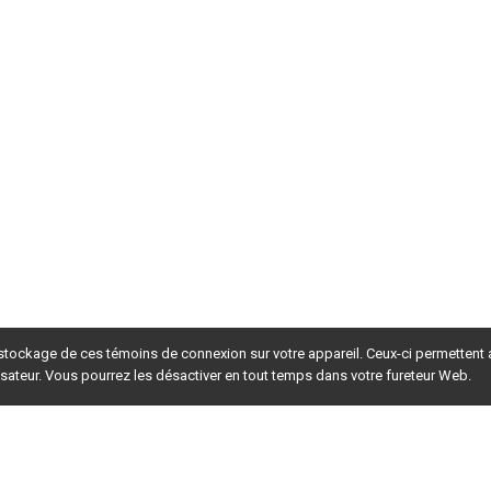
 stockage de ces témoins de connexion sur votre appareil. Ceux-ci permettent
lisateur. Vous pourrez les désactiver en tout temps dans votre fureteur Web.
rsion du site en
développement
. Pour la version en
production
,