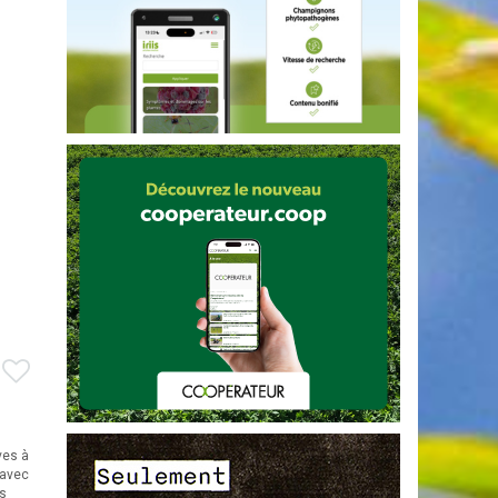
ves à
 avec
rs