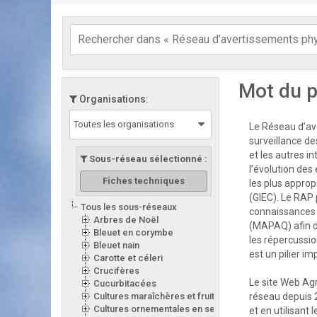
Mot du p
Organisations:
Toutes les organisations
Le Réseau d’ave
surveillance de
et les autres i
Sous-réseau sélectionné :
l’évolution des
Fiches techniques
les plus appro
(GIEC). Le RAP 
Tous les sous-réseaux
connaissances d
Arbres de Noël
(MAPAQ) afin d
Bleuet en corymbe
les répercussion
Bleuet nain
est un pilier i
Carotte et céleri
Crucifères
Le site Web Ag
Cucurbitacées
Cultures maraîchères et fruitières en serre
réseau depuis 
Cultures ornementales en serre
et en utilisant