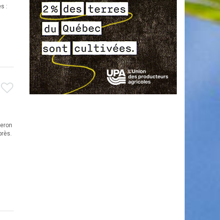
s :
ceron
près.