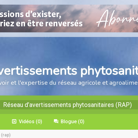
vertissements phytosanit
voir et l'expertise du réseau agricole et agroalime
Réseau d’avertissements phytosanitaires (RAP)
)
Vidéos
(0)
Blogue
(0)
 (rap)