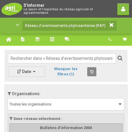
Réseau d’avertissements
S'informer
Le savoir et l'expertise du réseau agricole et
phytosanitaires (RAP)
agroalimentaire
Le savoir et l'expertise du réseau agricole et
Réseau d’avertissements phytosanitaires (RAP)
agroalimentaire
Masquer les
Date
filtres
(1)
Organisations:
Toutes les organisations
Sous-réseau sélectionné :
Bulletins d'information 2004