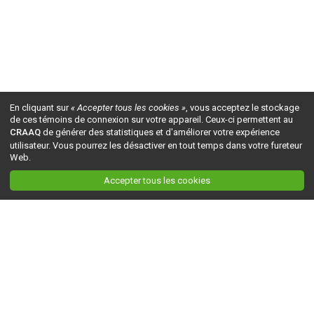
En cliquant sur
« Accepter tous les cookies »
, vous acceptez le stockage
de ces témoins de connexion sur votre appareil. Ceux-ci permettent au
CRAAQ
de générer des statistiques et d'améliorer votre expérience
utilisateur. Vous pourrez les désactiver en tout temps dans votre fureteur
Web.
Accepter tous les cookies
Ceci est la version du site en
développement
. Pour la version en
production
, visitez ce
lien
.