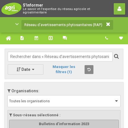
Réseau d’avertissements
S'informer
Le savoir et l'expertise du réseau agricole et
phytosanitaires (RAP)
agroalimentaire
Le savoir et l'expertise du réseau agricole et
Réseau d’avertissements phytosanitaires (RAP)
agroalimentaire
Masquer les
Date
filtres
(1)
Organisations:
Toutes les organisations
Sous-réseau sélectionné :
Bulletins d'information 2023