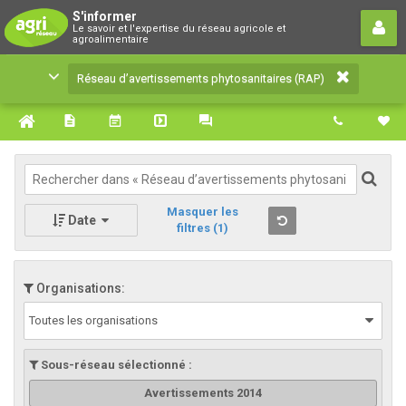
Réseau d’avertissements
S'informer
Le savoir et l'expertise du réseau agricole et
phytosanitaires (RAP)
agroalimentaire
Le savoir et l'expertise du réseau agricole et
Réseau d’avertissements phytosanitaires (RAP)
agroalimentaire
Masquer les
Date
filtres
(1)
Organisations:
Toutes les organisations
Sous-réseau sélectionné :
Avertissements 2014