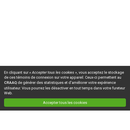
En cliquant sur
« Accepter tous les cookies »
, vous acceptez le stockage
de ces témoins de connexion sur votre appareil. Ceux-ci permettent au
CRAAQ
de générer des statistiques et d'améliorer votre expérience
utilisateur. Vous pourrez les désactiver en tout temps dans votre fureteur
Web.
Accepter tous les cookies
Ceci est la version du site en
développement
. Pour la version en
production
, visitez ce
lien
.