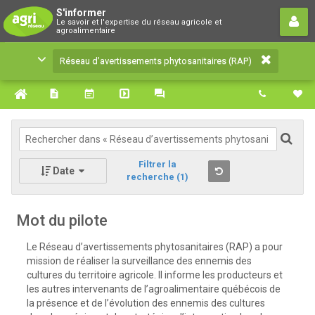
Réseau d’avertissements
S'informer
Le savoir et l'expertise du réseau agricole et
phytosanitaires (RAP)
agroalimentaire
Le savoir et l'expertise du réseau agricole et
Réseau d’avertissements phytosanitaires (RAP)
agroalimentaire
Filtrer la
Date
recherche
(1)
Mot du pilote
Le Réseau d’avertissements phytosanitaires (RAP) a pour
mission de réaliser la surveillance des ennemis des
cultures du territoire agricole. Il informe les producteurs et
les autres intervenants de l’agroalimentaire québécois de
la présence et de l’évolution des ennemis des cultures