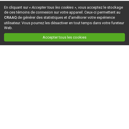
En cliquant sur
« Accepter tous les cookies »
, vous acceptez le stockage
de ces témoins de connexion sur votre appareil. Ceux-ci permettent au
CRAAQ
de générer des statistiques et d'améliorer votre expérience
utilisateur. Vous pourrez les désactiver en tout temps dans votre fureteur
Web.
Accepter tous les cookies
Ceci est la version du site en
développement
. Pour la version en
production
, visitez ce
lien
.