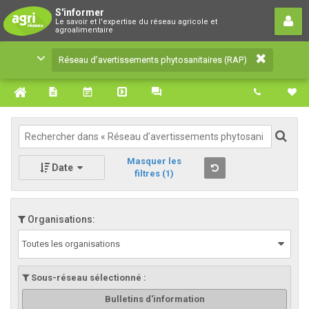
Réseau d’avertissements
S'informer
Le savoir et l'expertise du réseau agricole et
phytosanitaires (RAP)
agroalimentaire
Le savoir et l'expertise du réseau agricole et
Réseau d’avertissements phytosanitaires (RAP)
agroalimentaire
Masquer les
Date
filtres
(1)
Organisations:
Toutes les organisations
Sous-réseau sélectionné :
Bulletins d'information