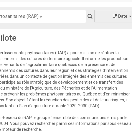
Date
ilote
rtissements phytosanitaires (RAP) a pour mission de réaliser la
s ennemis des cultures du territoire agricole. Il informe les producteurs
ntervenants de l’agroalimentaire québécois de la présence et de
 ennemis des cultures dans leur région et des stratégies d’intervention
priées dans un contexte de gestion intégrée des ennemis des cultures
participe au rôle stratégique de développement et de transfert des
u ministère de l'Agriculture, des Pêcheries et de l'Alimentation
e prévenir les problèmes phytosanitaires au Québec et d’en minimiser
s. Son objectif étant la réduction des pesticides et de leurs risques, il
mportant du Plan d’agriculture durable 2020-2030 (PAD).
ri-Réseau du RAP regroupe l’ensemble des communiqués émis par le
2004. Vous pouvez rechercher parmi ces informations par sous-réseau
 le moteur de recherche.