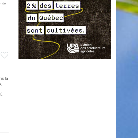
r de
ns la
s,
MÉ