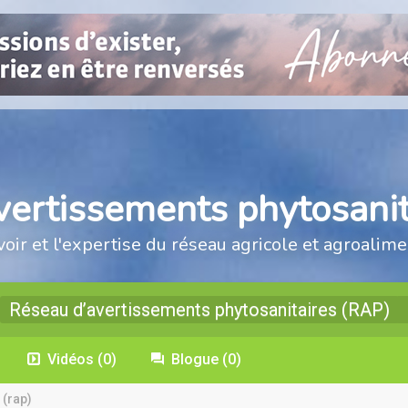
vertissements phytosanit
voir et l'expertise du réseau agricole et agroalime
Réseau d’avertissements phytosanitaires (RAP)
Vidéos
(0)
Blogue
(0)
 (rap)