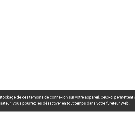
 stockage de ces témoins de connexion sur votre appareil. Ceux-ci permettent
lisateur. Vous pourrez les désactiver en tout temps dans votre fureteur Web.
rsion du site en
développement
. Pour la version en
production
,