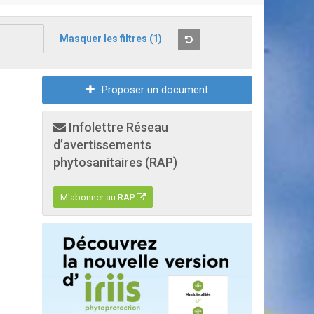
Masquer les filtres
(1)
Proposer un document
Infolettre Réseau
d’avertissements
phytosanitaires (RAP)
M'abonner au RAP