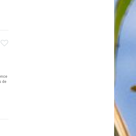
dence
s de