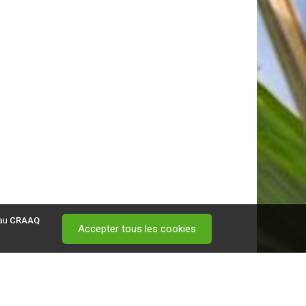
 au
CRAAQ
Accepter tous les cookies
 visitez ce
lien
.