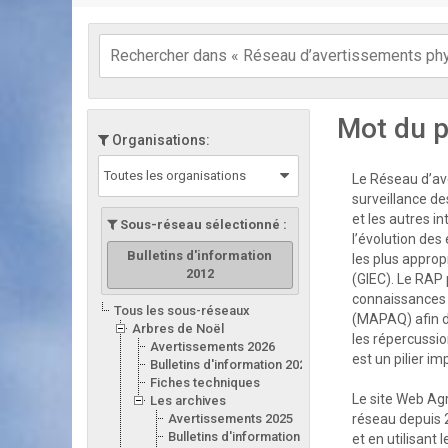
Mot du p
Organisations:
Toutes les organisations
Le Réseau d’ave
surveillance de
et les autres i
Sous-réseau sélectionné :
l’évolution des
Bulletins d'information
les plus appro
2012
(GIEC). Le RAP 
connaissances d
Tous les sous-réseaux
(MAPAQ) afin d
Arbres de Noël
les répercussion
Avertissements 2026
est un pilier i
Bulletins d'information 2026
Fiches techniques
Le site Web Ag
Les archives
Avertissements 2025
réseau depuis 
Bulletins d'information 2025
et en utilisant