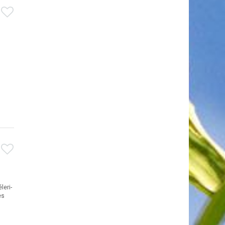
leri-
es