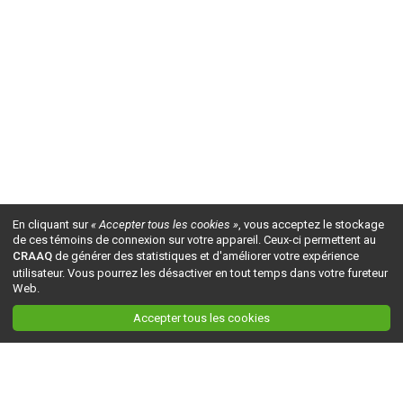
En cliquant sur
« Accepter tous les cookies »
, vous acceptez le stockage
de ces témoins de connexion sur votre appareil. Ceux-ci permettent au
CRAAQ
de générer des statistiques et d'améliorer votre expérience
utilisateur. Vous pourrez les désactiver en tout temps dans votre fureteur
Web.
Accepter tous les cookies
Ceci est la version du site en
développement
. Pour la version en
production
, visitez ce
lien
.