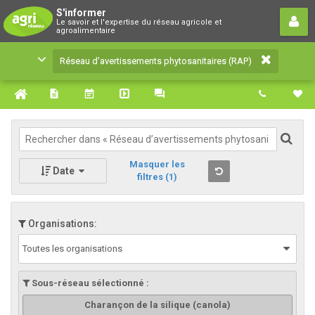
Réseau d’avertissements
S'informer
Le savoir et l'expertise du réseau agricole et
phytosanitaires (RAP)
agroalimentaire
Le savoir et l'expertise du réseau agricole et
Réseau d’avertissements phytosanitaires (RAP)
agroalimentaire
Masquer les
Date
filtres
(1)
Organisations:
Toutes les organisations
Sous-réseau sélectionné :
Charançon de la silique (canola)