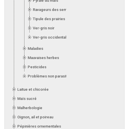
Pyrale du maïs
Ravageurs des semis
Tipule des prairies
Ver-gris noir
Ver-gris occidental des haricots
Maladies
Mauvaises herbes
Pesticides
Problèmes non parasitaires
Laitue et chicorée
Maïs sucré
Malherbologie
Oignon, ail et poireau
Pépinières ornementales