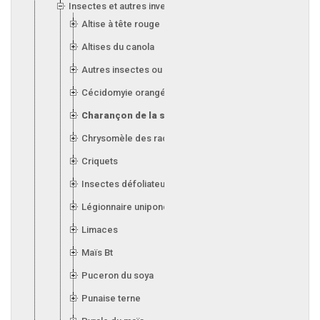
Insectes et autres invertébrés
Altise à tête rouge
Altises du canola
Autres insectes ou invertébrés
Cécidomyie orangée du blé
Charançon de la silique (canola)
Chrysomèle des racines du maïs
Criquets
Insectes défoliateurs (soya)
Légionnaire uniponctuée
Limaces
Maïs Bt
Puceron du soya
Punaise terne