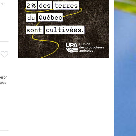
s :
ceron
près.