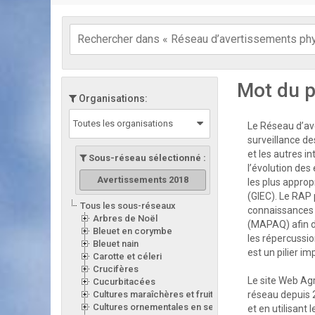
Mot du p
Organisations:
Toutes les organisations
Le Réseau d’ave
surveillance de
et les autres i
Sous-réseau sélectionné :
l’évolution des
Avertissements 2018
les plus appro
(GIEC). Le RAP 
Tous les sous-réseaux
connaissances d
Arbres de Noël
(MAPAQ) afin d
Bleuet en corymbe
les répercussion
Bleuet nain
est un pilier i
Carotte et céleri
Crucifères
Le site Web Ag
Cucurbitacées
Cultures maraîchères et fruitières en serre
réseau depuis 
Cultures ornementales en serre
et en utilisant