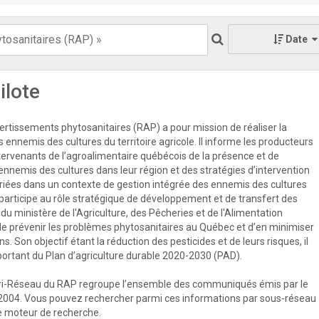
Date
ilote
rtissements phytosanitaires (RAP) a pour mission de réaliser la
s ennemis des cultures du territoire agricole. Il informe les producteurs
ntervenants de l’agroalimentaire québécois de la présence et de
 ennemis des cultures dans leur région et des stratégies d’intervention
priées dans un contexte de gestion intégrée des ennemis des cultures
participe au rôle stratégique de développement et de transfert des
u ministère de l'Agriculture, des Pêcheries et de l'Alimentation
e prévenir les problèmes phytosanitaires au Québec et d’en minimiser
s. Son objectif étant la réduction des pesticides et de leurs risques, il
mportant du Plan d’agriculture durable 2020-2030 (PAD).
ri-Réseau du RAP regroupe l’ensemble des communiqués émis par le
2004. Vous pouvez rechercher parmi ces informations par sous-réseau
 le moteur de recherche.