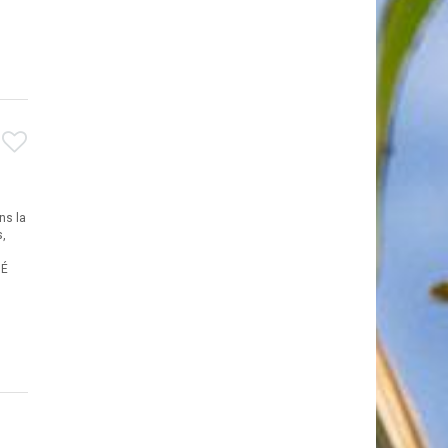
ns la
s,
MÉ