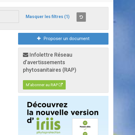
Masquer les filtres
(1)
Proposer un document
Infolettre Réseau
d’avertissements
phytosanitaires (RAP)
M'abonner au RAP