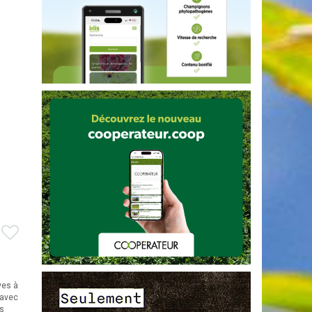
ves à
 avec
rs