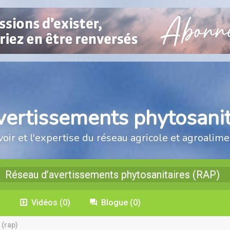
vertissements phytosanit
voir et l'expertise du réseau agricole et agroalime
Réseau d’avertissements phytosanitaires (RAP)
)
Vidéos
(0)
Blogue
(0)
 (rap)