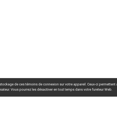
 stockage de ces témoins de connexion sur votre appareil. Ceux-ci permettent
lisateur. Vous pourrez les désactiver en tout temps dans votre fureteur Web.
rsion du site en
développement
. Pour la version en
production
,