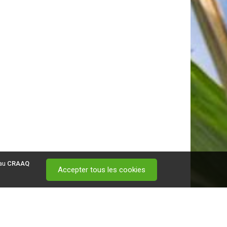
 au
CRAAQ
Accepter tous les cookies
 visitez ce
lien
.