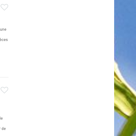
n
 une
pèces
de
r de