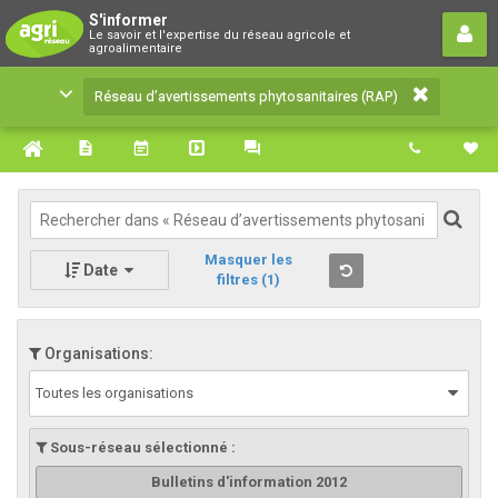
Réseau d’avertissements
S'informer
Le savoir et l'expertise du réseau agricole et
phytosanitaires (RAP)
agroalimentaire
Le savoir et l'expertise du réseau agricole et
Réseau d’avertissements phytosanitaires (RAP)
agroalimentaire
Masquer les
Date
filtres
(1)
Organisations:
Toutes les organisations
Sous-réseau sélectionné :
Bulletins d'information 2012