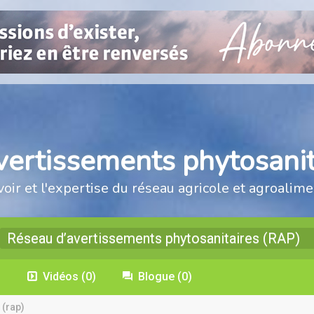
vertissements phytosanit
voir et l'expertise du réseau agricole et agroalime
Réseau d’avertissements phytosanitaires (RAP)
)
Vidéos
(0)
Blogue
(0)
 (rap)