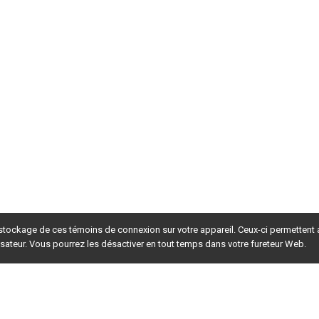
 stockage de ces témoins de connexion sur votre appareil. Ceux-ci permettent
lisateur. Vous pourrez les désactiver en tout temps dans votre fureteur Web.
rsion du site en
développement
. Pour la version en
production
,