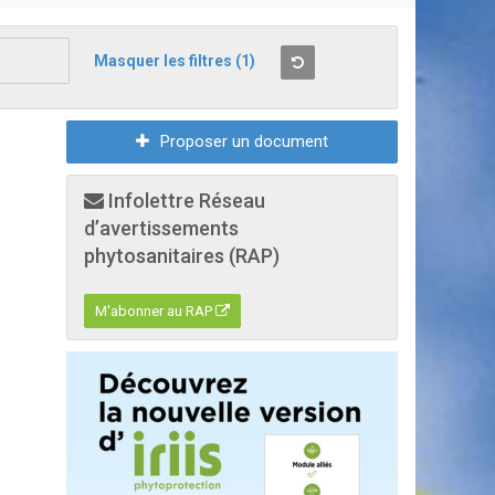
Masquer les filtres
(1)
Proposer un document
Infolettre Réseau
d’avertissements
phytosanitaires (RAP)
M'abonner au RAP