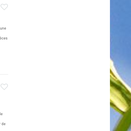
n
 une
pèces
de
r de