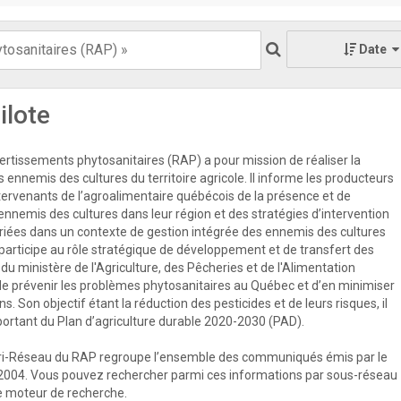
Date
ilote
rtissements phytosanitaires (RAP) a pour mission de réaliser la
s ennemis des cultures du territoire agricole. Il informe les producteurs
ntervenants de l’agroalimentaire québécois de la présence et de
 ennemis des cultures dans leur région et des stratégies d’intervention
priées dans un contexte de gestion intégrée des ennemis des cultures
participe au rôle stratégique de développement et de transfert des
u ministère de l'Agriculture, des Pêcheries et de l'Alimentation
e prévenir les problèmes phytosanitaires au Québec et d’en minimiser
s. Son objectif étant la réduction des pesticides et de leurs risques, il
mportant du Plan d’agriculture durable 2020-2030 (PAD).
ri-Réseau du RAP regroupe l’ensemble des communiqués émis par le
2004. Vous pouvez rechercher parmi ces informations par sous-réseau
 le moteur de recherche.