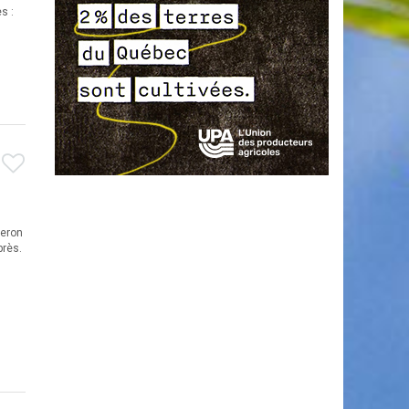
s :
ceron
près.