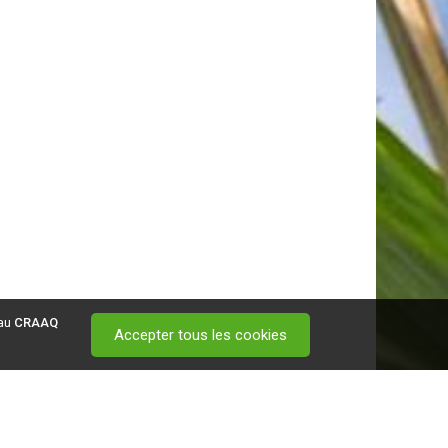
 au
CRAAQ
Accepter tous les cookies
 visitez ce
lien
.