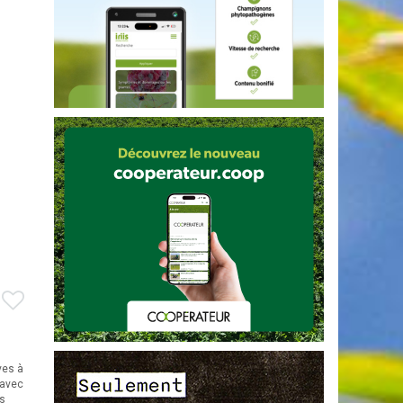
ves à
 avec
rs