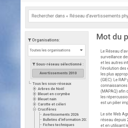
Mot du p
Organisations:
Toutes les organisations
Le Réseau d’ave
surveillance de
et les autres i
Sous-réseau sélectionné :
l’évolution des
Avertissements 2010
les plus appro
(GIEC). Le RAP 
Tous les sous-réseaux
connaissances d
Arbres de Noël
(MAPAQ) afin d
Bleuet en corymbe
les répercussion
Bleuet nain
est un pilier i
Carotte et céleri
Crucifères
Le site Web Ag
Avertissements 2026
Bulletins d'information 2026
réseau depuis 
Fiches techniques
et en utilisant