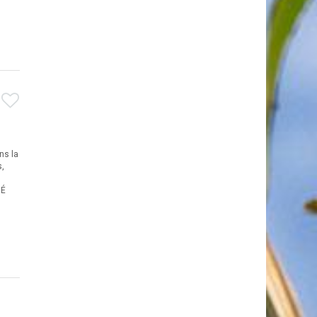
ns la
s,
MÉ