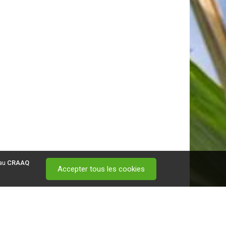
 au
CRAAQ
Accepter tous les cookies
 visitez ce
lien
.