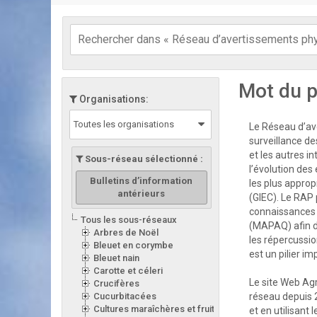
Mot du p
Organisations:
Toutes les organisations
Le Réseau d’ave
surveillance de
et les autres i
Sous-réseau sélectionné :
l’évolution des
Bulletins d’information
les plus appro
antérieurs
(GIEC). Le RAP 
connaissances d
Tous les sous-réseaux
(MAPAQ) afin d
Arbres de Noël
les répercussion
Bleuet en corymbe
est un pilier i
Bleuet nain
Carotte et céleri
Le site Web Ag
Crucifères
Cucurbitacées
réseau depuis 
Cultures maraîchères et fruitières en serre
et en utilisant