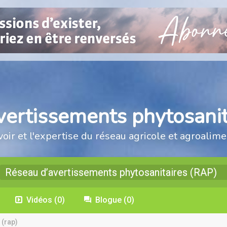
vertissements phytosanit
voir et l'expertise du réseau agricole et agroalime
Réseau d’avertissements phytosanitaires (RAP)
Vidéos
(0)
Blogue
(0)
 (rap)