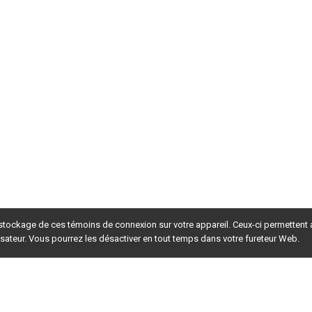
 stockage de ces témoins de connexion sur votre appareil. Ceux-ci permettent
lisateur. Vous pourrez les désactiver en tout temps dans votre fureteur Web.
rsion du site en
développement
. Pour la version en
production
,