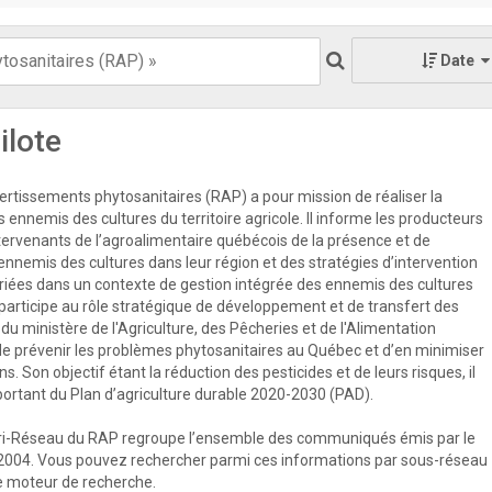
Date
ilote
rtissements phytosanitaires (RAP) a pour mission de réaliser la
s ennemis des cultures du territoire agricole. Il informe les producteurs
ntervenants de l’agroalimentaire québécois de la présence et de
 ennemis des cultures dans leur région et des stratégies d’intervention
priées dans un contexte de gestion intégrée des ennemis des cultures
participe au rôle stratégique de développement et de transfert des
u ministère de l'Agriculture, des Pêcheries et de l'Alimentation
e prévenir les problèmes phytosanitaires au Québec et d’en minimiser
s. Son objectif étant la réduction des pesticides et de leurs risques, il
mportant du Plan d’agriculture durable 2020-2030 (PAD).
ri-Réseau du RAP regroupe l’ensemble des communiqués émis par le
2004. Vous pouvez rechercher parmi ces informations par sous-réseau
 le moteur de recherche.