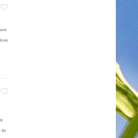
n
 une
pèces
de
r de