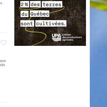
s :
ceron
près.