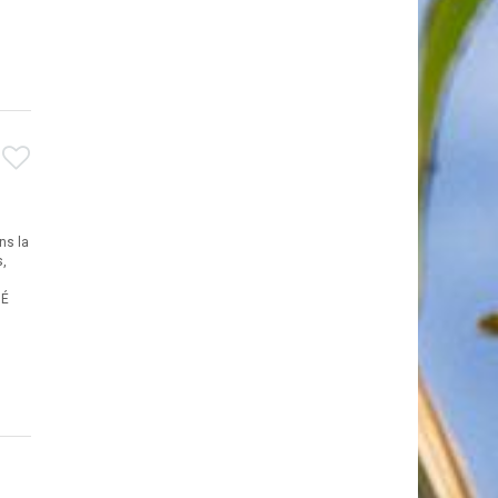
ns la
s,
MÉ