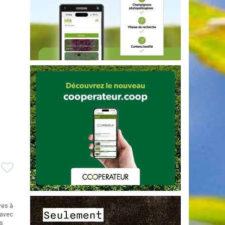
ves à
 avec
rs