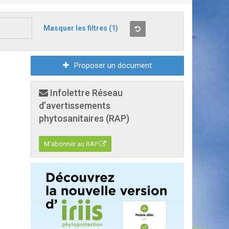
Masquer les filtres
(1)
Proposer un document
Infolettre Réseau
d’avertissements
phytosanitaires (RAP)
M'abonner au RAP