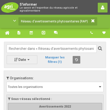
Réseau d’avertissements
S'informer
Le savoir et l'expertise du réseau agricole et
phytosanitaires (RAP)
agroalimentaire
Le savoir et l'expertise du réseau agricole et
Réseau d’avertissements phytosanitaires (RAP)
agroalimentaire
Masquer les
Date
filtres
(1)
Organisations:
Toutes les organisations
Sous-réseau sélectionné :
Avertissements 2022