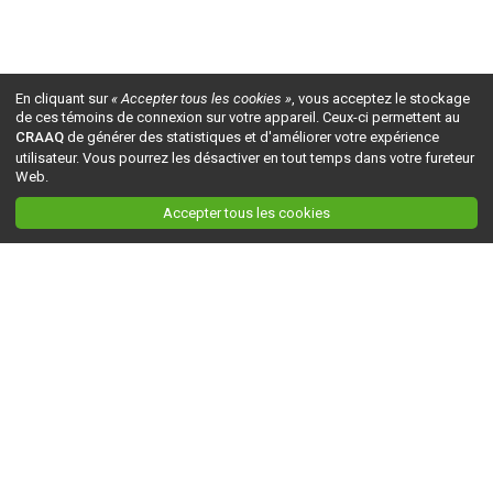
En cliquant sur
« Accepter tous les cookies »
, vous acceptez le stockage
de ces témoins de connexion sur votre appareil. Ceux-ci permettent au
CRAAQ
de générer des statistiques et d'améliorer votre expérience
utilisateur. Vous pourrez les désactiver en tout temps dans votre fureteur
Web.
Accepter tous les cookies
Ceci est la version du site en
développement
. Pour la version en
production
, visitez ce
lien
.