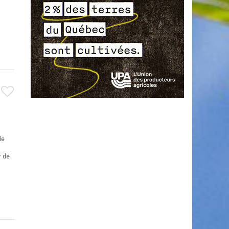
de
r de