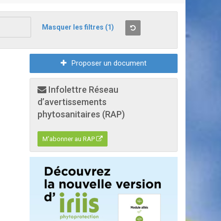
Masquer les filtres
(1)
Proposer un document
Infolettre Réseau
d’avertissements
phytosanitaires (RAP)
M'abonner au RAP