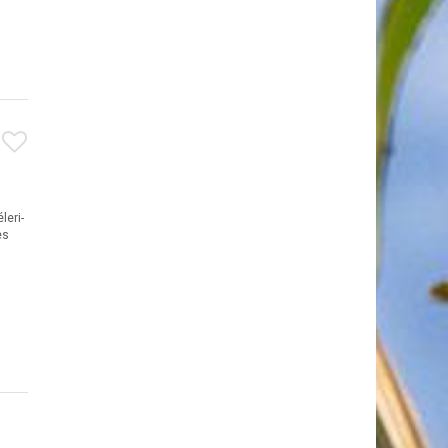
leri-
es