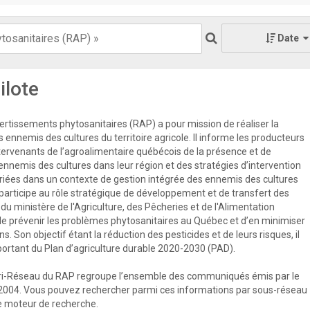
Date
ilote
rtissements phytosanitaires (RAP) a pour mission de réaliser la
s ennemis des cultures du territoire agricole. Il informe les producteurs
ntervenants de l’agroalimentaire québécois de la présence et de
 ennemis des cultures dans leur région et des stratégies d’intervention
priées dans un contexte de gestion intégrée des ennemis des cultures
participe au rôle stratégique de développement et de transfert des
u ministère de l'Agriculture, des Pêcheries et de l'Alimentation
e prévenir les problèmes phytosanitaires au Québec et d’en minimiser
s. Son objectif étant la réduction des pesticides et de leurs risques, il
mportant du Plan d’agriculture durable 2020-2030 (PAD).
ri-Réseau du RAP regroupe l’ensemble des communiqués émis par le
2004. Vous pouvez rechercher parmi ces informations par sous-réseau
 le moteur de recherche.