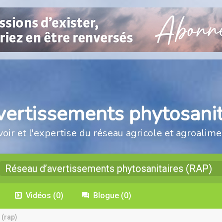
vertissements phytosanit
voir et l'expertise du réseau agricole et agroalime
Réseau d’avertissements phytosanitaires (RAP)
Vidéos
(0)
Blogue
(0)
 (rap)