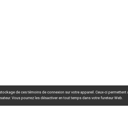
 stockage de ces témoins de connexion sur votre appareil. Ceux-ci permettent
lisateur. Vous pourrez les désactiver en tout temps dans votre fureteur Web.
rsion du site en
développement
. Pour la version en
production
,