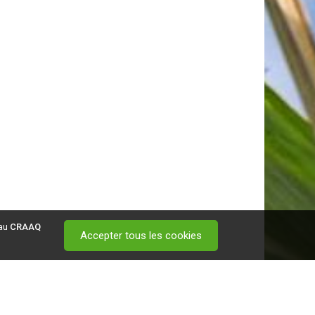
 au
CRAAQ
Accepter tous les cookies
 visitez ce
lien
.