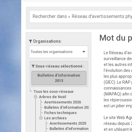
Mot du p
Organisations:
Toutes les organisations
Le Réseau d’ave
surveillance de
et les autres i
Sous-réseau sélectionné :
l’évolution des
Bulletins d'information
les plus appro
2013
(GIEC). Le RAP 
connaissances d
Tous les sous-réseaux
(MAPAQ) afin d
Arbres de Noël
les répercussion
Avertissements 2026
est un pilier i
Bulletins d'information 2026
Fiches techniques
Le site Web Ag
Les archives
Avertissements 2025
réseau depuis 
Bulletins d'information 2025
et en utilisant