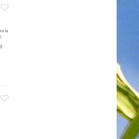
ns la
s,
MÉ