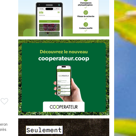
ceron
près.