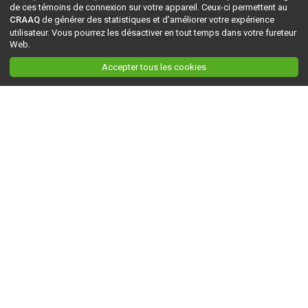
de ces témoins de connexion sur votre appareil. Ceux-ci permettent au
CRAAQ
de générer des statistiques et d'améliorer votre expérience
utilisateur. Vous pourrez les désactiver en tout temps dans votre fureteur
Web.
Accepter tous les cookies
Ceci est la version du site en
développement
. Pour la version en
production
, visitez ce
lien
.
AGRI-RÉSEAU