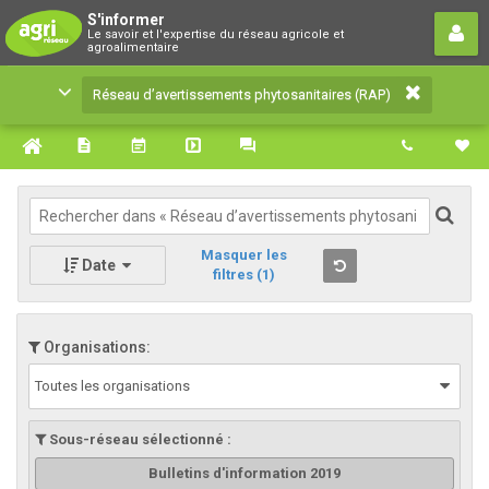
Réseau d’avertissements
S'informer
Le savoir et l'expertise du réseau agricole et
phytosanitaires (RAP)
agroalimentaire
Le savoir et l'expertise du réseau agricole et
Réseau d’avertissements phytosanitaires (RAP)
agroalimentaire
Masquer les
Date
filtres
(1)
Organisations:
Toutes les organisations
Sous-réseau sélectionné :
Bulletins d'information 2019