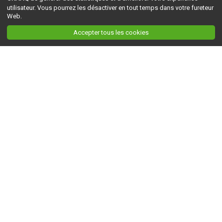
utilisateur. Vous pourrez les désactiver en tout temps dans votre fureteur
Web.
Accepter tous les cookies
Ceci est la version du site en
développement
. Pour la version en
production
, visitez ce
lien
.
AGRI-RÉSEAU
À propos d'Agri-Réseau
S'INFORMER