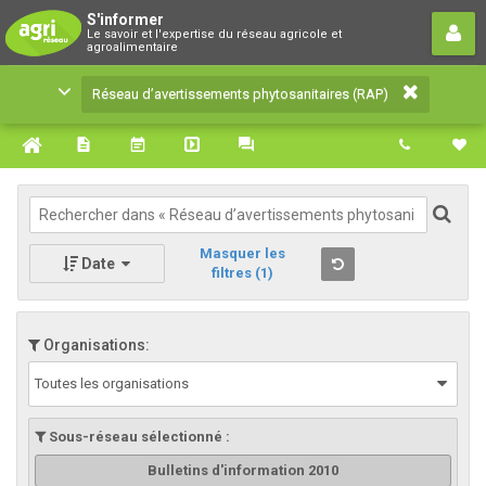
Réseau d’avertissements
S'informer
Le savoir et l'expertise du réseau agricole et
phytosanitaires (RAP)
agroalimentaire
Le savoir et l'expertise du réseau agricole et
Réseau d’avertissements phytosanitaires (RAP)
agroalimentaire
Masquer les
Date
filtres
(1)
Organisations:
Toutes les organisations
Sous-réseau sélectionné :
Bulletins d'information 2010