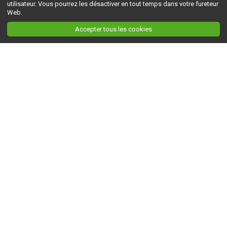
utilisateur. Vous pourrez les désactiver en tout temps dans votre fureteur
Web.
Accepter tous les cookies
Ceci est la version du site en
développement
. Pour la version en
production
, visitez ce
lien
.
AGRI-RÉSEAU
À propos d'Agri-Réseau
S'INFORMER
Politique éditoriale