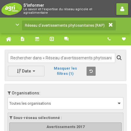
Réseau d’avertissements
S'informer
Le savoir et l'expertise du réseau agricole et
phytosanitaires (RAP)
agroalimentaire
Le savoir et l'expertise du réseau agricole et
Réseau d’avertissements phytosanitaires (RAP)
agroalimentaire
Masquer les
Date
filtres
(1)
Organisations:
Toutes les organisations
Sous-réseau sélectionné :
Avertissements 2017