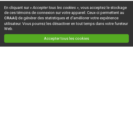
En cliquant sur
« Accepter tous les cookies »
, vous acceptez le stockage
de ces témoins de connexion sur votre appareil. Ceux-ci permettent au
CRAAQ
de générer des statistiques et d'améliorer votre expérience
utilisateur. Vous pourrez les désactiver en tout temps dans votre fureteur
Web.
Accepter tous les cookies
Ceci est la version du site en
développement
. Pour la version en
production
, visitez ce
lien
.