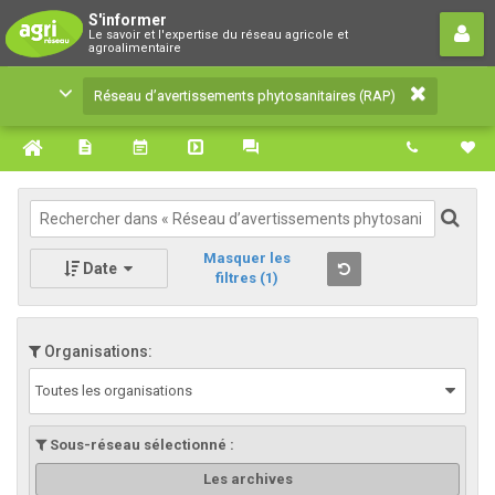
Réseau d’avertissements
S'informer
Le savoir et l'expertise du réseau agricole et
phytosanitaires (RAP)
agroalimentaire
Le savoir et l'expertise du réseau agricole et
Réseau d’avertissements phytosanitaires (RAP)
agroalimentaire
Masquer les
Date
filtres
(1)
Organisations:
Toutes les organisations
Sous-réseau sélectionné :
Les archives