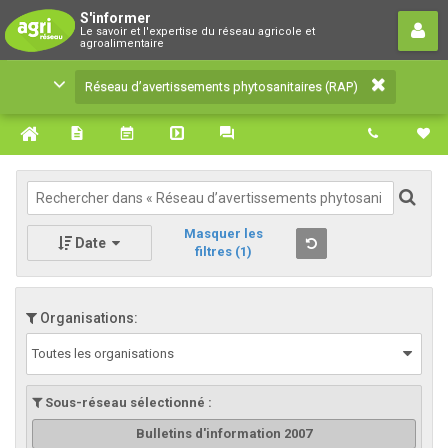
Réseau d’avertissements
S'informer
Le savoir et l'expertise du réseau agricole et
phytosanitaires (RAP)
agroalimentaire
Le savoir et l'expertise du réseau agricole et
Réseau d’avertissements phytosanitaires (RAP)
agroalimentaire
Masquer les
Date
filtres
(1)
Organisations:
Toutes les organisations
Sous-réseau sélectionné :
Bulletins d'information 2007