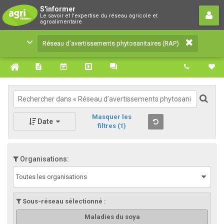
Réseau d’avertissements
S'informer
Le savoir et l'expertise du réseau agricole et
phytosanitaires (RAP)
agroalimentaire
Le savoir et l'expertise du réseau agricole et
Réseau d’avertissements phytosanitaires (RAP)
agroalimentaire
Masquer les
Date
filtres
(1)
Organisations:
Toutes les organisations
Sous-réseau sélectionné :
Maladies du soya