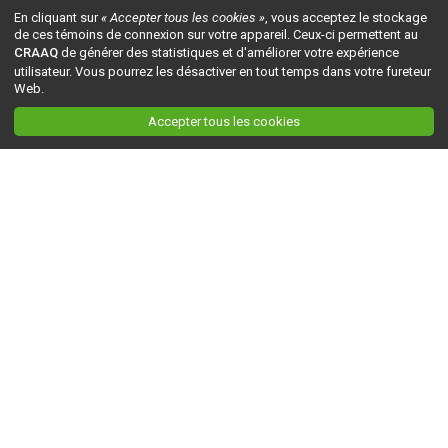
En cliquant sur
« Accepter tous les cookies »
, vous acceptez le stockage
de ces témoins de connexion sur votre appareil. Ceux-ci permettent au
CRAAQ
de générer des statistiques et d'améliorer votre expérience
utilisateur. Vous pourrez les désactiver en tout temps dans votre fureteur
Web.
Accepter tous les cookies
Ceci est la version du site en
développement
. Pour la version en
production
, visitez ce
lien
.
AGRI-RÉSEAU