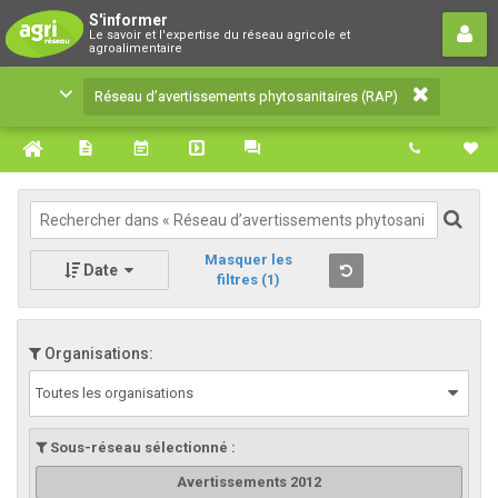
Réseau d’avertissements
S'informer
Le savoir et l'expertise du réseau agricole et
phytosanitaires (RAP)
agroalimentaire
Le savoir et l'expertise du réseau agricole et
Réseau d’avertissements phytosanitaires (RAP)
agroalimentaire
Masquer les
Date
filtres
(1)
Organisations:
Toutes les organisations
Sous-réseau sélectionné :
Avertissements 2012