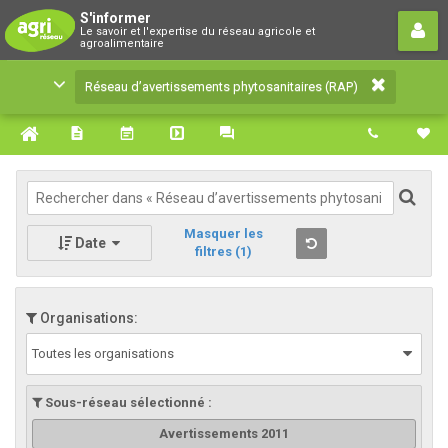
Réseau d’avertissements
S'informer
Le savoir et l'expertise du réseau agricole et
phytosanitaires (RAP)
agroalimentaire
Le savoir et l'expertise du réseau agricole et
Réseau d’avertissements phytosanitaires (RAP)
agroalimentaire
Masquer les
Date
filtres
(1)
Organisations:
Toutes les organisations
Sous-réseau sélectionné :
Avertissements 2011