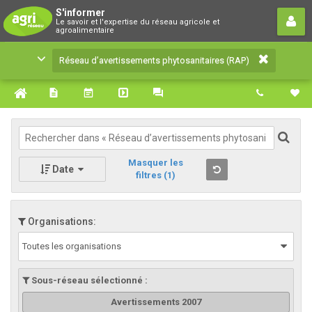
Réseau d’avertissements
S'informer
Le savoir et l'expertise du réseau agricole et
phytosanitaires (RAP)
agroalimentaire
Le savoir et l'expertise du réseau agricole et
Réseau d’avertissements phytosanitaires (RAP)
agroalimentaire
Masquer les
Date
filtres
(1)
Organisations:
Toutes les organisations
Sous-réseau sélectionné :
Avertissements 2007