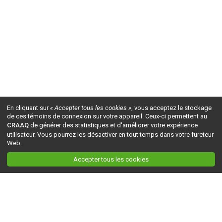
En cliquant sur
« Accepter tous les cookies »
, vous acceptez le stockage
de ces témoins de connexion sur votre appareil. Ceux-ci permettent au
CRAAQ
de générer des statistiques et d'améliorer votre expérience
utilisateur. Vous pourrez les désactiver en tout temps dans votre fureteur
Web.
Accepter tous les cookies
Ceci est la version du site en
développement
. Pour la version en
production
, visitez ce
lien
.