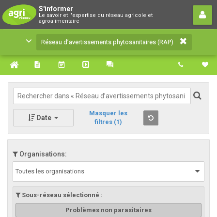
Réseau d’avertissements
S'informer
Le savoir et l'expertise du réseau agricole et
phytosanitaires (RAP)
agroalimentaire
Le savoir et l'expertise du réseau agricole et
Réseau d’avertissements phytosanitaires (RAP)
agroalimentaire
Masquer les
Date
filtres
(1)
Organisations:
Toutes les organisations
Sous-réseau sélectionné :
Problèmes non parasitaires