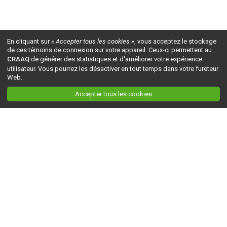
En cliquant sur
« Accepter tous les cookies »
, vous acceptez le stockage
de ces témoins de connexion sur votre appareil. Ceux-ci permettent au
CRAAQ
de générer des statistiques et d'améliorer votre expérience
utilisateur. Vous pourrez les désactiver en tout temps dans votre fureteur
Web.
Accepter tous les cookies
Ceci est la version du site en
développement
. Pour la version en
production
, visitez ce
lien
.