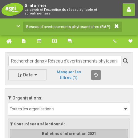
Réseau d’avertissements
S'informer
Le savoir et l'expertise du réseau agricole et
phytosanitaires (RAP)
agroalimentaire
Le savoir et l'expertise du réseau agricole et
Réseau d’avertissements phytosanitaires (RAP)
agroalimentaire
Masquer les
Date
filtres
(1)
Organisations:
Toutes les organisations
Sous-réseau sélectionné :
Bulletins d'information 2021