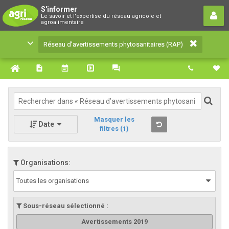
Réseau d’avertissements
S'informer
Le savoir et l'expertise du réseau agricole et
phytosanitaires (RAP)
agroalimentaire
Le savoir et l'expertise du réseau agricole et
Réseau d’avertissements phytosanitaires (RAP)
agroalimentaire
Masquer les
Date
filtres
(1)
Organisations:
Toutes les organisations
Sous-réseau sélectionné :
Avertissements 2019