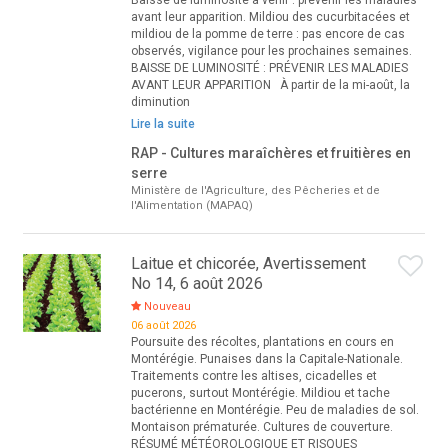
Baisse de luminosité à venir : prévenir les maladies
avant leur apparition. Mildiou des cucurbitacées et
mildiou de la pomme de terre : pas encore de cas
observés, vigilance pour les prochaines semaines.
BAISSE DE LUMINOSITÉ : PRÉVENIR LES MALADIES
AVANT LEUR APPARITION À partir de la mi-août, la
diminution
Lire la suite
RAP - Cultures maraîchères et fruitières en
serre
Ministère de l'Agriculture, des Pêcheries et de
l'Alimentation (MAPAQ)
Laitue et chicorée, Avertissement
No 14, 6 août 2026
Nouveau
06 août 2026
Poursuite des récoltes, plantations en cours en
Montérégie. Punaises dans la Capitale-Nationale.
Traitements contre les altises, cicadelles et
pucerons, surtout Montérégie. Mildiou et tache
bactérienne en Montérégie. Peu de maladies de sol.
Montaison prématurée. Cultures de couverture.
RÉSUMÉ MÉTÉOROLOGIQUE ET RISQUES