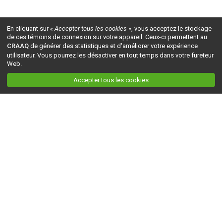
En cliquant sur
« Accepter tous les cookies »
, vous acceptez le stockage
de ces témoins de connexion sur votre appareil. Ceux-ci permettent au
CRAAQ
de générer des statistiques et d'améliorer votre expérience
utilisateur. Vous pourrez les désactiver en tout temps dans votre fureteur
Web.
Accepter tous les cookies
Ceci est la version du site en
développement
. Pour la version en
production
, visitez ce
lien
.