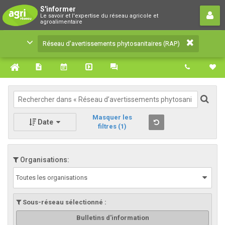
Réseau d’avertissements
S'informer
Le savoir et l'expertise du réseau agricole et
phytosanitaires (RAP)
agroalimentaire
Le savoir et l'expertise du réseau agricole et
Réseau d’avertissements phytosanitaires (RAP)
agroalimentaire
Masquer les
Date
filtres
(1)
Organisations:
Toutes les organisations
Sous-réseau sélectionné :
Bulletins d'information