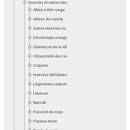
Insectes et autres invertébrés
Altise à tête rouge
Altises du canola
Autres insectes ou invertébrés
Cécidomyie orangée du blé
Charançon de la silique (canola)
Chrysomèle des racines du maïs
Criquets
Insectes défoliateurs (soya)
Légionnaire uniponctuée
Limaces
Maïs Bt
Puceron du soya
Punaise terne