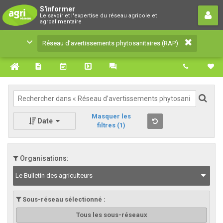
Réseau d’avertissements
S'informer
Le savoir et l'expertise du réseau agricole et
phytosanitaires (RAP)
agroalimentaire
Le savoir et l'expertise du réseau agricole et
Réseau d’avertissements phytosanitaires (RAP)
agroalimentaire
Masquer les
Date
filtres
(1)
Organisations:
Le Bulletin des agriculteurs
Sous-réseau sélectionné :
Tous les sous-réseaux