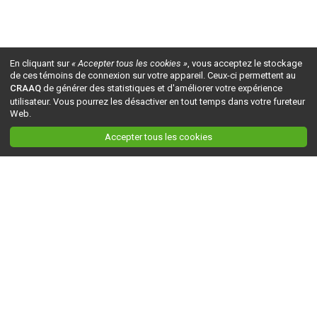
En cliquant sur
« Accepter tous les cookies »
, vous acceptez le stockage
de ces témoins de connexion sur votre appareil. Ceux-ci permettent au
CRAAQ
de générer des statistiques et d'améliorer votre expérience
utilisateur. Vous pourrez les désactiver en tout temps dans votre fureteur
Web.
Accepter tous les cookies
Ceci est la version du site en
développement
. Pour la version en
production
, visitez ce
lien
.