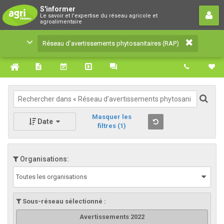
Réseau d’avertissements
S'informer
Le savoir et l'expertise du réseau agricole et
phytosanitaires (RAP)
agroalimentaire
Le savoir et l'expertise du réseau agricole et
Réseau d’avertissements phytosanitaires (RAP)
agroalimentaire
Masquer les
Date
filtres
(1)
Organisations:
Toutes les organisations
Sous-réseau sélectionné :
Avertissements 2022