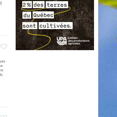
MÉ
ques
se
che
du