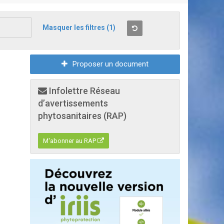
Masquer les filtres
(1)
Proposer un document
Infolettre Réseau
d’avertissements
phytosanitaires (RAP)
M'abonner au RAP