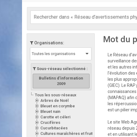
Mot du p
Organisations:
Toutes les organisations
Le Réseau d’ave
surveillance de
et les autres i
Sous-réseau sélectionné :
l’évolution des
Bulletins d'information
les plus appro
2009
(GIEC). Le RAP 
connaissances d
Tous les sous-réseaux
(MAPAQ) afin d
Arbres de Noël
les répercussion
Bleuet en corymbe
est un pilier i
Bleuet nain
Carotte et céleri
Le site Web Ag
Crucifères
Cucurbitacées
réseau depuis 
Cultures maraîchères et fruitières en serre
et en utilisant