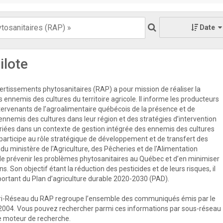
Date
ilote
rtissements phytosanitaires (RAP) a pour mission de réaliser la
s ennemis des cultures du territoire agricole. Il informe les producteurs
ntervenants de l’agroalimentaire québécois de la présence et de
 ennemis des cultures dans leur région et des stratégies d’intervention
priées dans un contexte de gestion intégrée des ennemis des cultures
participe au rôle stratégique de développement et de transfert des
u ministère de l'Agriculture, des Pêcheries et de l'Alimentation
e prévenir les problèmes phytosanitaires au Québec et d’en minimiser
s. Son objectif étant la réduction des pesticides et de leurs risques, il
mportant du Plan d’agriculture durable 2020-2030 (PAD).
ri-Réseau du RAP regroupe l’ensemble des communiqués émis par le
2004. Vous pouvez rechercher parmi ces informations par sous-réseau
 le moteur de recherche.