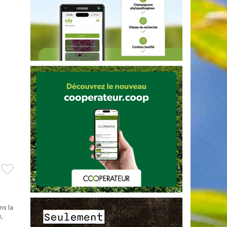
ns la
s,