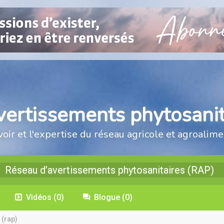
vertissements phytosanit
voir et l'expertise du réseau agricole et agroalime
Réseau d’avertissements phytosanitaires (RAP)
Vidéos
(0)
Blogue
(0)
 (rap)