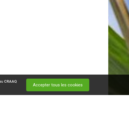
 au
CRAAQ
Accepter tous les cookies
 visitez ce
lien
.