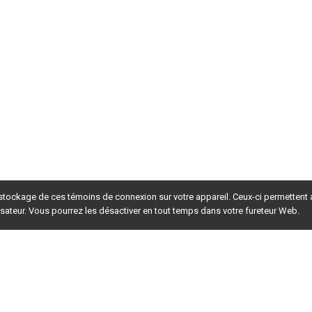
 stockage de ces témoins de connexion sur votre appareil. Ceux-ci permettent
lisateur. Vous pourrez les désactiver en tout temps dans votre fureteur Web.
rsion du site en
développement
. Pour la version en
production
,