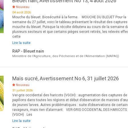
Bleuet nain, Avertissement No 13, 4 août 2026
Nouveau
04 août 2026
Mouche du bleuet. Biosécurité à la ferme. MOUCHE DU BLEUET Pour la
semaine du 27 juillet, voici le tableau présentant le résultat des captures
mouche du bleuet. Puisque la récolte débutera au cours de la semaine 
plusieurs secteurs et que certains pièges seront retirés, les relevés eff
cette
Lire la suite
RAP - Bleuet nain
Ministère de l'Agriculture, des Pêcheries et de l'Alimentation (MAPAQ)
Maïs sucré, Avertissement No 6, 31 juillet 2026
Nouveau
31 juillet 2026
Ver-gris occidental des haricots (VGOH) : augmentation des captures de
papillons dans toutes les régions et début d’observation de masses d’œu
de jeunes larves. Autres problématiques : suite d’observations de certain
ravageurs, mais rien d’alarmant. VER-GRIS OCCIDENTAL DES HARICOTS
(VGOH) Les
Lire la suite