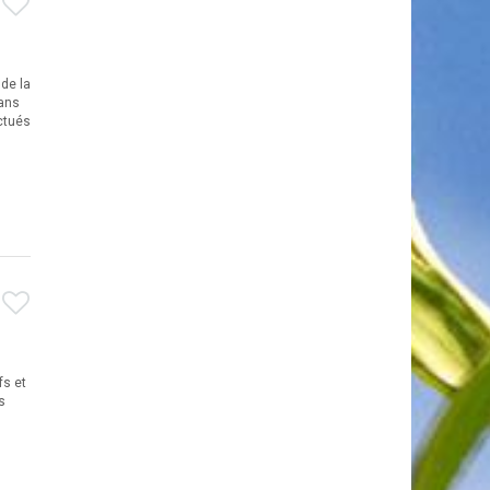
 de la
dans
ectués
fs et
s