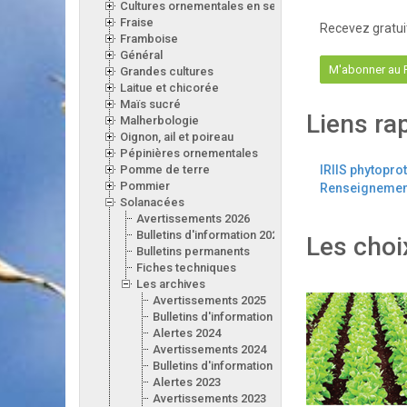
Cultures ornementales en serre
Fraise
Recevez gratui
Framboise
Général
M'abonner au
Grandes cultures
Laitue et chicorée
Maïs sucré
Liens ra
Malherbologie
Oignon, ail et poireau
Pépinières ornementales
Pomme de terre
IRIIS phytopro
Pommier
Renseignement
Solanacées
Avertissements 2026
Bulletins d'information 2026
Les choi
Bulletins permanents
Fiches techniques
Les archives
Avertissements 2025
Bulletins d'information 2025
Alertes 2024
Avertissements 2024
Bulletins d'information 2024
Alertes 2023
Avertissements 2023