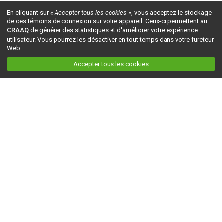
En cliquant sur
« Accepter tous les cookies »
, vous acceptez le stockage
de ces témoins de connexion sur votre appareil. Ceux-ci permettent au
CRAAQ
de générer des statistiques et d'améliorer votre expérience
utilisateur. Vous pourrez les désactiver en tout temps dans votre fureteur
Web.
Accepter tous les cookies
Ceci est la version du site en
développement
. Pour la version en
production
, visitez ce
lien
.