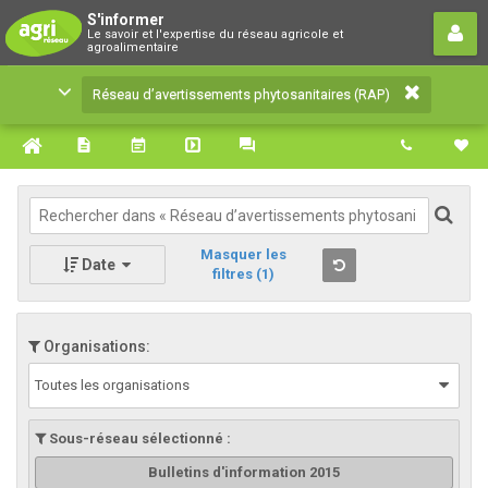
Réseau d’avertissements
S'informer
Le savoir et l'expertise du réseau agricole et
phytosanitaires (RAP)
agroalimentaire
Le savoir et l'expertise du réseau agricole et
Réseau d’avertissements phytosanitaires (RAP)
agroalimentaire
Masquer les
Date
filtres
(1)
Organisations:
Toutes les organisations
Sous-réseau sélectionné :
Bulletins d'information 2015