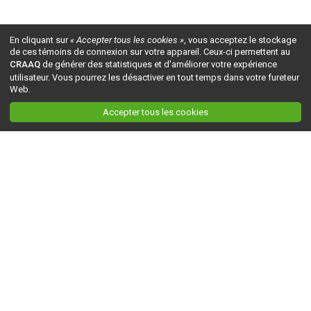
En cliquant sur
« Accepter tous les cookies »
, vous acceptez le stockage
de ces témoins de connexion sur votre appareil. Ceux-ci permettent au
CRAAQ
de générer des statistiques et d'améliorer votre expérience
utilisateur. Vous pourrez les désactiver en tout temps dans votre fureteur
Web.
Accepter tous les cookies
Ceci est la version du site en
développement
. Pour la version en
production
, visitez ce
lien
.