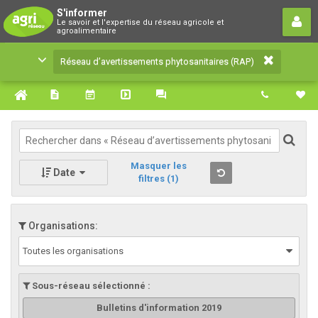
Réseau d’avertissements
S'informer
Le savoir et l'expertise du réseau agricole et
phytosanitaires (RAP)
agroalimentaire
Le savoir et l'expertise du réseau agricole et
Réseau d’avertissements phytosanitaires (RAP)
agroalimentaire
Masquer les
Date
filtres
(1)
Organisations:
Toutes les organisations
Sous-réseau sélectionné :
Bulletins d'information 2019