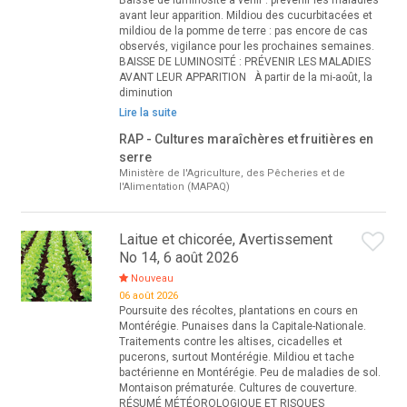
Baisse de luminosité à venir : prévenir les maladies
avant leur apparition. Mildiou des cucurbitacées et
mildiou de la pomme de terre : pas encore de cas
observés, vigilance pour les prochaines semaines.
BAISSE DE LUMINOSITÉ : PRÉVENIR LES MALADIES
AVANT LEUR APPARITION À partir de la mi-août, la
diminution
Lire la suite
RAP - Cultures maraîchères et fruitières en
serre
Ministère de l'Agriculture, des Pêcheries et de
l'Alimentation (MAPAQ)
Laitue et chicorée, Avertissement
No 14, 6 août 2026
Nouveau
06 août 2026
Poursuite des récoltes, plantations en cours en
Montérégie. Punaises dans la Capitale-Nationale.
Traitements contre les altises, cicadelles et
pucerons, surtout Montérégie. Mildiou et tache
bactérienne en Montérégie. Peu de maladies de sol.
Montaison prématurée. Cultures de couverture.
RÉSUMÉ MÉTÉOROLOGIQUE ET RISQUES